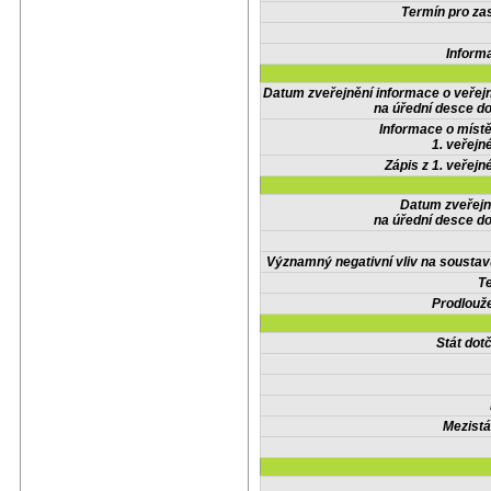
Termín pro zas
Inform
Datum zveřejnění informace o veřej
na úřední desce do
Informace o místě
1. veřejn
Zápis z 1. veřejn
Datum zveřejn
na úřední desce do
Významný negativní vliv na soustav
Te
Prodlouže
Stát do
Mezistá