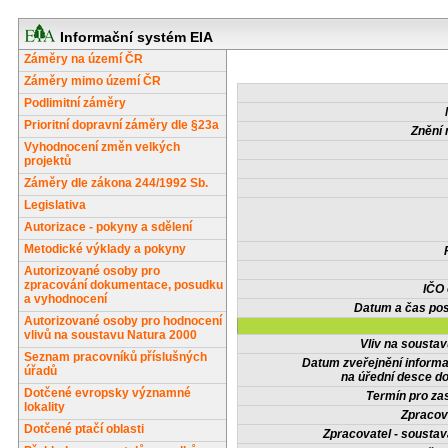
Informační systém EIA
Záměry na území ČR
Záměry mimo území ČR
Podlimitní záměry
Prioritní dopravní záměry dle §23a
Znění 
Vyhodnocení změn velkých
projektů
Záměry dle zákona 244/1992 Sb.
Legislativa
Autorizace - pokyny a sdělení
Metodické výklady a pokyny
Autorizované osoby pro
zpracování dokumentace, posudku
IČO
a vyhodnocení
Datum a čas pos
Autorizované osoby pro hodnocení
vlivů na soustavu Natura 2000
Vliv na sousta
Seznam pracovníků příslušných
Datum zveřejnění inform
úřadů
na úřední desce do
Dotčené evropsky významné
Termín pro zas
lokality
Zpracov
Dotčené ptačí oblasti
Zpracovatel - soustav