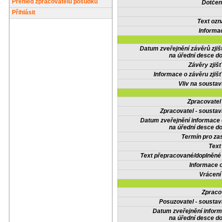
Přehled zpracovatelů posudků
Dotčené
Přihlásit
Text oz
Informa
Datum zveřejnění závěrů zjiš
na úřední desce do
Závěry zjišť
Informace o závěru zjišť
Vliv na sousta
Zpracovate
Zpracovatel - soustav
Datum zveřejnění informace
na úřední desce do
Termín pro zas
Text
Text přepracované/doplněn
Informace 
Vrácení
Zpraco
Posuzovatel - soustav
Datum zveřejnění infor
na úřední desce do