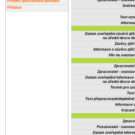
Zpracovatel - soustav
Přehled zpracovatelů posudků
Dotčené
Přihlásit
Text oz
Informa
Datum zveřejnění závěrů zjiš
na úřední desce do
Závěry zjišť
Informace o závěru zjišť
Vliv na sousta
Zpracovate
Zpracovatel - soustav
Datum zveřejnění informace
na úřední desce do
Termín pro zas
Text
Text přepracované/doplněn
Informace 
Vrácení
Zpraco
Posuzovatel - soustav
Datum zveřejnění infor