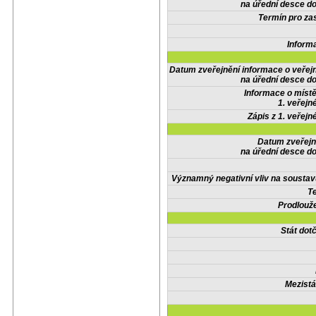
na úřední desce do
Termín pro zas
Inform
Datum zveřejnění informace o veřej
na úřední desce do
Informace o místě
1. veřejn
Zápis z 1. veřejn
Datum zveřejn
na úřední desce do
Významný negativní vliv na soustav
Te
Prodlouže
Stát do
Mezistá