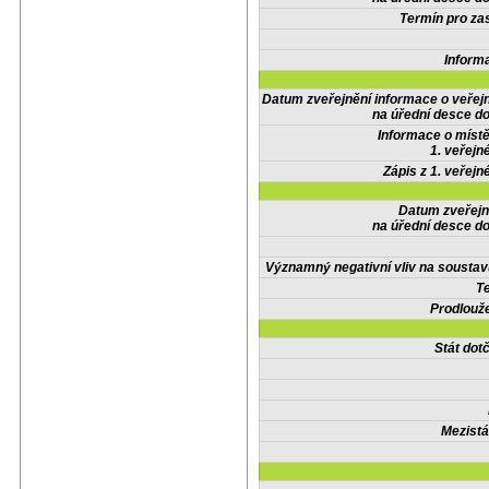
Termín pro zas
Inform
Datum zveřejnění informace o veřej
na úřední desce do
Informace o místě
1. veřejn
Zápis z 1. veřejn
Datum zveřejn
na úřední desce do
Významný negativní vliv na soustav
Te
Prodlouže
Stát do
Mezistá