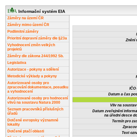
Informační systém EIA
Záměry na území ČR
Záměry mimo území ČR
Podlimitní záměry
Prioritní dopravní záměry dle §23a
Znění 
Vyhodnocení změn velkých
projektů
Záměry dle zákona 244/1992 Sb.
Legislativa
Autorizace - pokyny a sdělení
Metodické výklady a pokyny
Autorizované osoby pro
zpracování dokumentace, posudku
IČO
a vyhodnocení
Datum a čas pos
Autorizované osoby pro hodnocení
vlivů na soustavu Natura 2000
Vliv na sousta
Seznam pracovníků příslušných
Datum zveřejnění inform
úřadů
na úřední desce do
Dotčené evropsky významné
Termín pro zas
lokality
Zpracov
Dotčené ptačí oblasti
Text oz