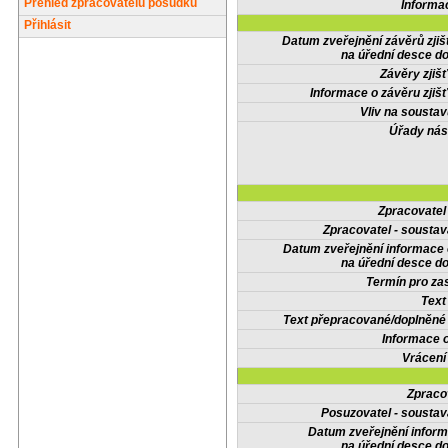
Přehled zpracovatelů posudků
Informa
Přihlásit
Datum zveřejnění závěrů zjiš
na úřední desce do
Závěry zjišť
Informace o závěru zjišť
Vliv na sousta
Úřady nás
Zpracovate
Zpracovatel - soustav
Datum zveřejnění informace
na úřední desce do
Termín pro zas
Text
Text přepracované/doplněn
Informace 
Vrácení
Zpraco
Posuzovatel - soustav
Datum zveřejnění infor
na úřední desce do