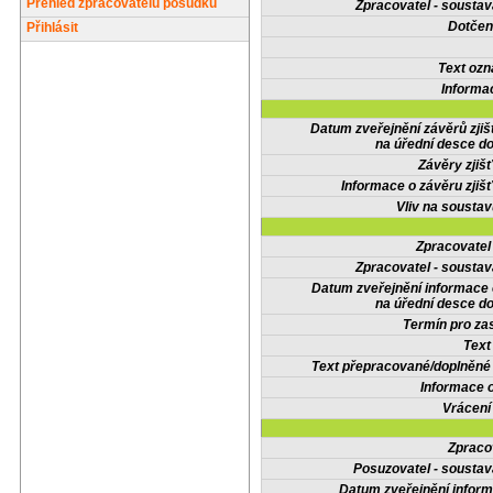
Přehled zpracovatelů posudků
Zpracovatel - soustav
Dotčené
Přihlásit
Text oz
Informa
Datum zveřejnění závěrů zjiš
na úřední desce do
Závěry zjišť
Informace o závěru zjišť
Vliv na sousta
Zpracovate
Zpracovatel - soustav
Datum zveřejnění informace
na úřední desce do
Termín pro zas
Text
Text přepracované/doplněn
Informace 
Vrácení
Zpraco
Posuzovatel - soustav
Datum zveřejnění infor