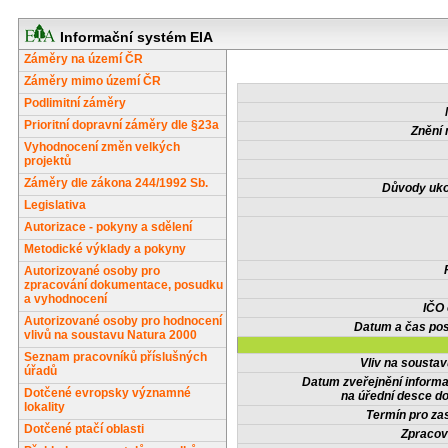
Informační systém EIA
Záměry na území ČR
Záměry mimo území ČR
Podlimitní záměry
Prioritní dopravní záměry dle §23a
Znění 
Vyhodnocení změn velkých
projektů
Záměry dle zákona 244/1992 Sb.
Důvody uko
Legislativa
Autorizace - pokyny a sdělení
Metodické výklady a pokyny
Autorizované osoby pro
zpracování dokumentace, posudku
a vyhodnocení
IČO
Autorizované osoby pro hodnocení
Datum a čas pos
vlivů na soustavu Natura 2000
Seznam pracovníků příslušných
Vliv na sousta
úřadů
Datum zveřejnění inform
Dotčené evropsky významné
na úřední desce do
lokality
Termín pro zas
Dotčené ptačí oblasti
Zpracov