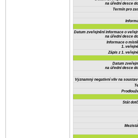
na úřední desce do
Termín pro zas
Inform
Datum zveřejnění informace o veřej
na úřední desce do
Informace o místě
1. veřejn
Zápis z 1. veřejn
Datum zveřejn
na úřední desce do
Významný negativní vliv na soustav
Te
Prodlouže
Stát do
Mezistá