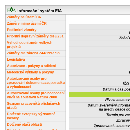
Informační systém EIA
Záměry na území ČR
Záměry mimo území ČR
Podlimitní záměry
Prioritní dopravní záměry dle §23a
Znění 
Vyhodnocení změn velkých
projektů
Záměry dle zákona 244/1992 Sb.
Legislativa
Autorizace - pokyny a sdělení
Metodické výklady a pokyny
Autorizované osoby pro
zpracování dokumentace, posudku
IČO
a vyhodnocení
Datum a čas pos
Autorizované osoby pro hodnocení
vlivů na soustavu Natura 2000
Vliv na sousta
Seznam pracovníků příslušných
Datum zveřejnění inform
úřadů
na úřední desce do
Dotčené evropsky významné
Termín pro zas
lokality
Zpracov
Dotčené ptačí oblasti
Zpracovatel - soustav