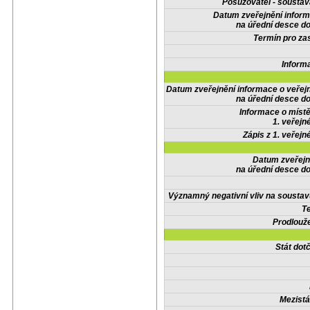
Posuzovatel - soustav
Datum zveřejnění infor
na úřední desce do
Termín pro zas
Inform
Datum zveřejnění informace o veřej
na úřední desce do
Informace o místě
1. veřejn
Zápis z 1. veřejn
Datum zveřejn
na úřední desce do
Významný negativní vliv na soustav
Te
Prodlouže
Stát do
Mezistá