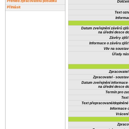
Přehled zpracovatelů posudků
Dotčené
Přihlásit
Text oz
Informa
Datum zveřejnění závěrů zjiš
na úřední desce do
Závěry zjišť
Informace o závěru zjišť
Vliv na sousta
Úřady nás
Zpracovate
Zpracovatel - soustav
Datum zveřejnění informace
na úřední desce do
Termín pro zas
Text
Text přepracované/doplněn
Informace 
Vrácení
Zpraco