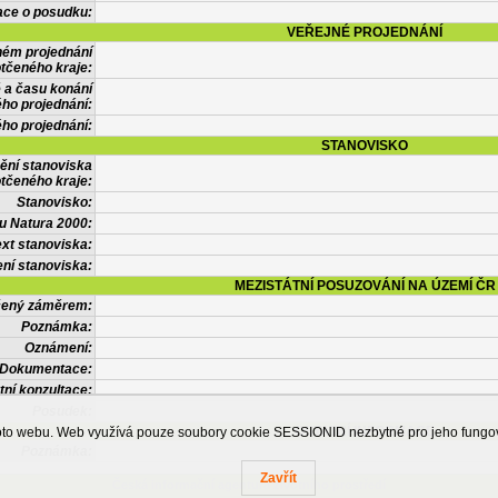
ace o posudku:
VEŘEJNÉ PROJEDNÁNÍ
ném projednání
tčeného kraje:
 a času konání
ého projednání:
ého projednání:
STANOVISKO
ění stanoviska
tčeného kraje:
Stanovisko:
u Natura 2000:
xt stanoviska:
ní stanoviska:
MEZISTÁTNÍ POSUZOVÁNÍ NA ÚZEMÍ ČR
tčený záměrem:
Poznámka:
Oznámení:
Dokumentace:
tní konzultace:
Posudek:
OSTATNÍ INFORMACE
ohoto webu. Web využívá pouze soubory cookie SESSIONID nezbytné pro jeho fung
Poznámka:
Zavřít
Česká informační agentura životního prostředí