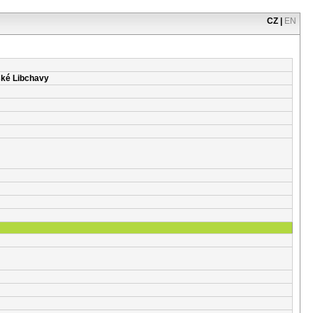
CZ
|
EN
ské Libchavy