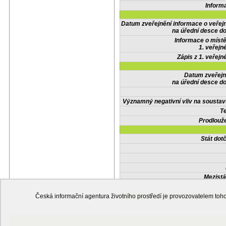
Inform
Datum zveřejnění informace o veřej
na úřední desce do
Informace o místě
1. veřejn
Zápis z 1. veřejn
Datum zveřejn
na úřední desce do
Významný negativní vliv na soustav
Te
Prodlouže
Stát do
Mezistá
Česká informační agentura životního prostředí je provozovatelem t