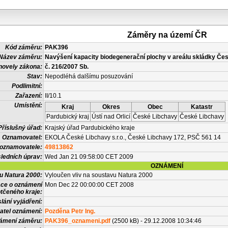
Záměry na území ČR
Kód záměru:
PAK396
Název záměru:
Navýšení kapacity biodegenerační plochy v areálu skládky Če
novely zákona:
č. 216/2007 Sb.
Stav:
Nepodléhá dalšímu posuzování
Podlimitní:
Zařazení:
II/10.1
Umístění:
Kraj
Okres
Obec
Katastr
Pardubický kraj
Ústí nad Orlicí
České Libchavy
České Libchavy
Příslušný úřad:
Krajský úřad Pardubického kraje
Oznamovatel:
EKOLA České Libchavy s.r.o., České Libchavy 172, PSČ 561 14
 oznamovatele:
49813862
ledních úprav:
Wed Jan 21 09:58:00 CET 2009
OZNÁMENÍ
vu Natura 2000:
Vyloučen vliv na soustavu Natura 2000
ace o oznámení
Mon Dec 22 00:00:00 CET 2008
tčeného kraje:
lání vyjádření:
atel oznámení:
Pozděna Petr Ing.
námení záměru:
PAK396_oznameni.pdf
(2500 kB) - 29.12.2008 10:34:46