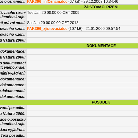
ce o oznámení:
PAK396_infOznam.doc
(67 kB) - 29.12.2008 10:34:46
ZJIŠŤOVACÍ ŘÍZENÍ
ťovacího řízení
Tue Jan 20 00:00:00 CET 2009
tčeného kraje:
í právní moci:
Sat Jan 20 00:00:00 CET 2018
ovacího řízení:
PAK396_zjistovaci.doc
(107 kB) - 21.01.2009 09:57:54
ovacího řízení:
vu Natura 2000:
DOKUMENTACE
l dokumentace:
a Natura 2000:
 o dokumentaci
tčeného kraje:
lání vyjádření:
 dokumentace:
é dokumentace:
o dokumentaci:
 dokumentace:
POSUDEK
vatel posudku:
a Natura 2000:
mace o posudku
tčeného kraje:
lání vyjádření:
Text posudku: