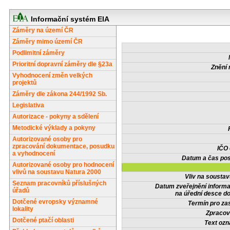
Informační systém EIA
Záměry na území ČR
Záměry mimo území ČR
Podlimitní záměry
Prioritní dopravní záměry dle §23a
Znění 
Vyhodnocení změn velkých
projektů
Záměry dle zákona 244/1992 Sb.
Legislativa
Autorizace - pokyny a sdělení
Metodické výklady a pokyny
Autorizované osoby pro
zpracování dokumentace, posudku
IČO
a vyhodnocení
Datum a čas pos
Autorizované osoby pro hodnocení
vlivů na soustavu Natura 2000
Vliv na sousta
Seznam pracovníků příslušných
Datum zveřejnění inform
úřadů
na úřední desce do
Dotčené evropsky významné
Termín pro zas
lokality
Zpracov
Dotčené ptačí oblasti
Text oz