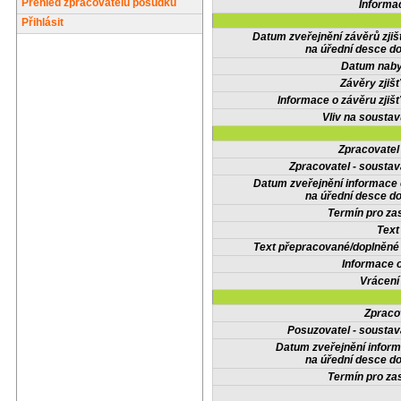
Přehled zpracovatelů posudků
Informa
Přihlásit
Datum zveřejnění závěrů zjiš
na úřední desce do
Datum nabyt
Závěry zjišť
Informace o závěru zjišť
Vliv na sousta
Zpracovate
Zpracovatel - soustav
Datum zveřejnění informace
na úřední desce do
Termín pro zas
Text
Text přepracované/doplněn
Informace 
Vrácení
Zpraco
Posuzovatel - soustav
Datum zveřejnění infor
na úřední desce do
Termín pro zas