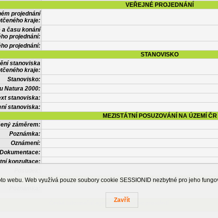
VEŘEJNÉ PROJEDNÁNÍ
ném projednání
tčeného kraje:
 a času konání
ého projednání:
ého projednání:
STANOVISKO
ění stanoviska
tčeného kraje:
Stanovisko:
u Natura 2000:
xt stanoviska:
ní stanoviska:
MEZISTÁTNÍ POSUZOVÁNÍ NA ÚZEMÍ ČR
tčený záměrem:
Poznámka:
Oznámení:
Dokumentace:
tní konzultace:
Posudek:
OSTATNÍ INFORMACE
ohoto webu. Web využívá pouze soubory cookie SESSIONID nezbytné pro jeho fung
Poznámka:
Zavřít
Česká informační agentura životního prostředí