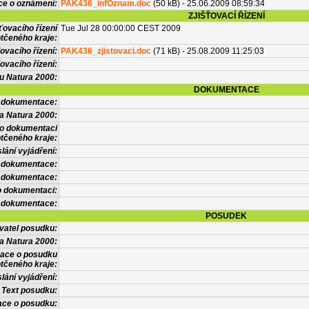
ce o oznámení:
PAK436_infOznam.doc
(50 kB) - 25.06.2009 08:59:34
ZJIŠŤOVACÍ ŘÍZENÍ
ťovacího řízení
Tue Jul 28 00:00:00 CEST 2009
tčeného kraje:
ovacího řízení:
PAK436_zjistovaci.doc
(71 kB) - 25.08.2009 11:25:03
ovacího řízení:
vu Natura 2000:
DOKUMENTACE
l dokumentace:
a Natura 2000:
 o dokumentaci
tčeného kraje:
lání vyjádření:
 dokumentace:
é dokumentace:
o dokumentaci:
 dokumentace:
POSUDEK
vatel posudku:
a Natura 2000:
mace o posudku
tčeného kraje:
lání vyjádření:
Text posudku:
ace o posudku: