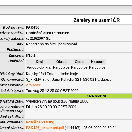
Záměry na území ČR
Kód záměru:
PAK436
Název záměru:
Chráněná dílna Pardubice
novely zákona:
č. 216/2007 Sb.
Stav:
Nepodléhá dalšímu posuzování
Podlimitní:
Zařazení:
II/10.1
Umístění:
Kraj
Okres
Obec
Katastr
Pardubický kraj
Pardubice
Pardubice
Pardubice
Příslušný úřad:
Krajský úřad Pardubického kraje
Oznamovatel:
S_FIRMA, s.r.o., Jana Palacha 324, 530 02 Pardubice
 oznamovatele:
27532895
ledních úprav:
Tue Aug 25 12:25:00 CEST 2009
OZNÁMENÍ
vu Natura 2000:
Vyloučen vliv na soustavu Natura 2000
ace o oznámení
Fri Jun 26 00:00:00 CEST 2009
tčeného kraje:
lání vyjádření:
atel oznámení:
Pozděna Petr Ing.
námení záměru:
PAK436_oznameni.pdf
(4144 kB) - 25.06.2009 08:59:34