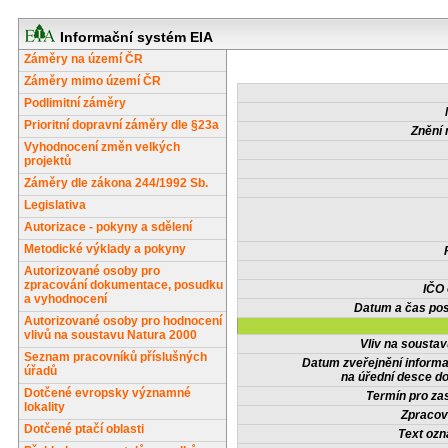
Informační systém EIA
Záměry na území ČR
Záměry mimo území ČR
Podlimitní záměry
Prioritní dopravní záměry dle §23a
Znění 
Vyhodnocení změn velkých
projektů
Záměry dle zákona 244/1992 Sb.
Legislativa
Autorizace - pokyny a sdělení
Metodické výklady a pokyny
Autorizované osoby pro
zpracování dokumentace, posudku
IČO
a vyhodnocení
Datum a čas pos
Autorizované osoby pro hodnocení
vlivů na soustavu Natura 2000
Vliv na sousta
Seznam pracovníků příslušných
Datum zveřejnění inform
úřadů
na úřední desce do
Dotčené evropsky významné
Termín pro zas
lokality
Zpracov
Dotčené ptačí oblasti
Text oz