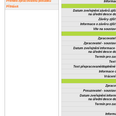
Přehled zpracovatelů posudků
Informa
Přihlásit
Datum zveřejnění závěrů zjiš
na úřední desce do
Závěry zjišť
Informace o závěru zjišť
Vliv na sousta
Zpracovate
Zpracovatel - soustav
Datum zveřejnění informace
na úřední desce do
Termín pro zas
Text
Text přepracované/doplněn
Informace 
Vrácení
Zpraco
Posuzovatel - soustav
Datum zveřejnění infor
na úřední desce do
Termín pro zas
Inform