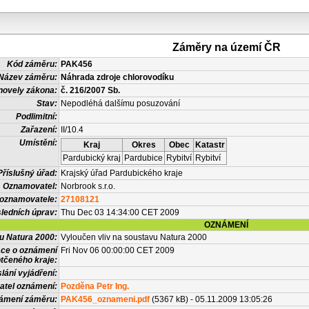
Záměry na území ČR
Kód záměru:
PAK456
Název záměru:
Náhrada zdroje chlorovodíku
novely zákona:
č. 216/2007 Sb.
Stav:
Nepodléhá dalšímu posuzování
Podlimitní:
Zařazení:
II/10.4
Umístění:
Kraj
Okres
Obec
Katastr
Pardubický kraj
Pardubice
Rybitví
Rybitví
Příslušný úřad:
Krajský úřad Pardubického kraje
Oznamovatel:
Norbrook s.r.o.
 oznamovatele:
27108121
ledních úprav:
Thu Dec 03 14:34:00 CET 2009
OZNÁMENÍ
vu Natura 2000:
Vyloučen vliv na soustavu Natura 2000
ace o oznámení
Fri Nov 06 00:00:00 CET 2009
tčeného kraje:
lání vyjádření:
atel oznámení:
Pozděna Petr Ing.
námení záměru:
PAK456_oznameni.pdf
(5367 kB) - 05.11.2009 13:05:26