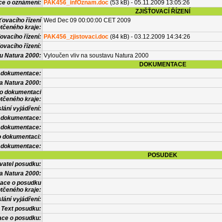
ce o oznámení:
PAK456_infOznam.doc
(53 kB) - 05.11.2009 13:05:26
ZJIŠŤOVACÍ ŘÍZENÍ
ťovacího řízení
Wed Dec 09 00:00:00 CET 2009
tčeného kraje:
ovacího řízení:
PAK456_zjistovaci.doc
(84 kB) - 03.12.2009 14:34:26
ovacího řízení:
vu Natura 2000:
Vyloučen vliv na soustavu Natura 2000
DOKUMENTACE
l dokumentace:
a Natura 2000:
 o dokumentaci
tčeného kraje:
lání vyjádření:
 dokumentace:
é dokumentace:
o dokumentaci:
 dokumentace:
POSUDEK
vatel posudku:
a Natura 2000:
mace o posudku
tčeného kraje:
lání vyjádření:
Text posudku:
ace o posudku: