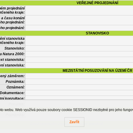
VEŘEJNÉ PROJEDNÁNÍ
ném projednání
tčeného kraje:
 a času konání
ého projednání:
ého projednání:
STANOVISKO
ění stanoviska
tčeného kraje:
Stanovisko:
u Natura 2000:
xt stanoviska:
ní stanoviska:
MEZISTÁTNÍ POSUZOVÁNÍ NA ÚZEMÍ ČR
tčený záměrem:
Poznámka:
Oznámení:
Dokumentace:
tní konzultace:
Posudek:
OSTATNÍ INFORMACE
ohoto webu. Web využívá pouze soubory cookie SESSIONID nezbytné pro jeho fung
Poznámka:
Zavřít
Česká informační agentura životního prostředí