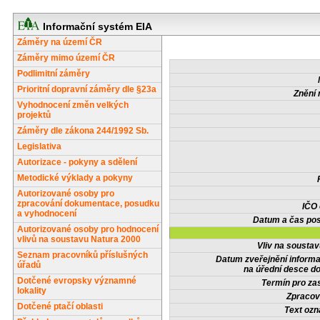
Informační systém EIA
Záměry na území ČR
Záměry mimo území ČR
Podlimitní záměry
Prioritní dopravní záměry dle §23a
Znění 
Vyhodnocení změn velkých
projektů
Záměry dle zákona 244/1992 Sb.
Legislativa
Autorizace - pokyny a sdělení
Metodické výklady a pokyny
Autorizované osoby pro
zpracování dokumentace, posudku
IČO
a vyhodnocení
Datum a čas pos
Autorizované osoby pro hodnocení
vlivů na soustavu Natura 2000
Vliv na sousta
Seznam pracovníků příslušných
Datum zveřejnění inform
úřadů
na úřední desce do
Dotčené evropsky významné
Termín pro zas
lokality
Zpracov
Dotčené ptačí oblasti
Text oz