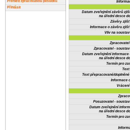
Přehled zpracovatelů posudků
Informa
Přihlásit
Datum zveřejnění závěrů zjiš
na úřední desce do
Závěry zjišť
Informace o závěru zjišť
Vliv na sousta
Zpracovate
Zpracovatel - soustav
Datum zveřejnění informace
na úřední desce do
Termín pro zas
Text
Text přepracované/doplněn
Informace 
Vrácení
Zpraco
Posuzovatel - soustav
Datum zveřejnění infor
na úřední desce do
Termín pro zas
Inform