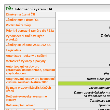
Informační systém EIA
Záměry na území ČR
Záměry mimo území ČR
Podlimitní záměry
Prioritní dopravní záměry dle §23a
Znění 
Vyhodnocení změn velkých
projektů
Záměry dle zákona 244/1992 Sb.
Legislativa
Autorizace - pokyny a sdělení
Metodické výklady a pokyny
Autorizované osoby pro
zpracování dokumentace, posudku
a vyhodnocení
IČO
Autorizované osoby pro hodnocení
Datum a čas pos
vlivů na soustavu Natura 2000
Seznam pracovníků příslušných
Vliv na sousta
úřadů
Datum zveřejnění inform
na úřední desce do
Dotčené evropsky významné
lokality
Termín pro zas
Dotčené ptačí oblasti
Zpracov