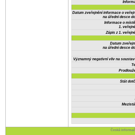
Inform
Datum zveřejnění informace o veřej
na úřední desce do
Informace o místě
1. veřejn
Zápis z 1. veřejn
Datum zveřejn
na úřední desce do
Významný negativní vliv na soustav
Te
Prodlouže
Stát do
Mezistá
Česká informač