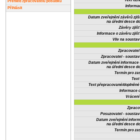
Text oz
Přehled zpracovatelů posudků
Informa
Přihlásit
Datum zveřejnění závěrů zjiš
na úřední desce do
Závěry zjišť
Informace o závěru zjišť
Vliv na sousta
Zpracovate
Zpracovatel - soustav
Datum zveřejnění informace
na úřední desce do
Termín pro zas
Text
Text přepracované/doplněn
Informace 
Vrácení
Zpraco
Posuzovatel - soustav
Datum zveřejnění infor
na úřední desce do
Termín pro zas