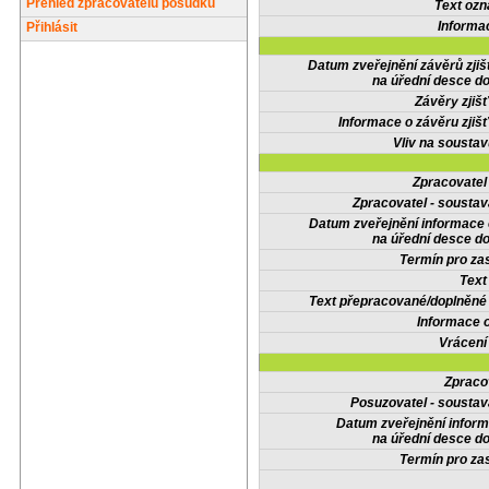
Přehled zpracovatelů posudků
Text oz
Informa
Přihlásit
Datum zveřejnění závěrů zjiš
na úřední desce do
Závěry zjišť
Informace o závěru zjišť
Vliv na sousta
Zpracovate
Zpracovatel - soustav
Datum zveřejnění informace
na úřední desce do
Termín pro zas
Text
Text přepracované/doplněn
Informace 
Vrácení
Zpraco
Posuzovatel - soustav
Datum zveřejnění infor
na úřední desce do
Termín pro zas