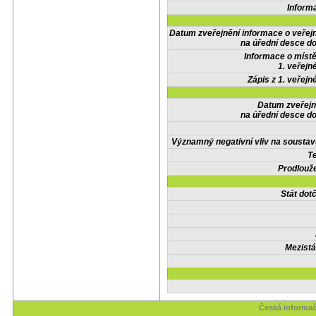
Inform
Datum zveřejnění informace o veřej
na úřední desce do
Informace o místě
1. veřejn
Zápis z 1. veřejn
Datum zveřejn
na úřední desce do
Významný negativní vliv na soustav
Te
Prodlouže
Stát do
Mezistá
Česká informač