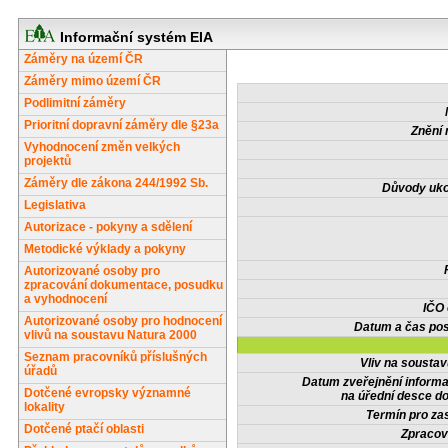
Informační systém EIA
Záměry na území ČR
Záměry mimo území ČR
Podlimitní záměry
Prioritní dopravní záměry dle §23a
Znění 
Vyhodnocení změn velkých
projektů
Záměry dle zákona 244/1992 Sb.
Důvody uko
Legislativa
Autorizace - pokyny a sdělení
Metodické výklady a pokyny
Autorizované osoby pro
zpracování dokumentace, posudku
a vyhodnocení
IČO
Autorizované osoby pro hodnocení
Datum a čas pos
vlivů na soustavu Natura 2000
Seznam pracovníků příslušných
Vliv na sousta
úřadů
Datum zveřejnění inform
Dotčené evropsky významné
na úřední desce do
lokality
Termín pro zas
Dotčené ptačí oblasti
Zpracov