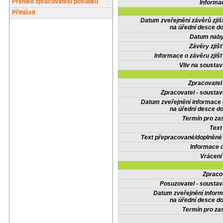
Přehled zpracovatelů posudků
Informa
Přihlásit
Datum zveřejnění závěrů zjiš
na úřední desce do
Datum nabyt
Závěry zjišť
Informace o závěru zjišť
Vliv na sousta
Zpracovate
Zpracovatel - soustav
Datum zveřejnění informace
na úřední desce do
Termín pro zas
Text
Text přepracované/doplněn
Informace 
Vrácení
Zpraco
Posuzovatel - soustav
Datum zveřejnění infor
na úřední desce do
Termín pro zas