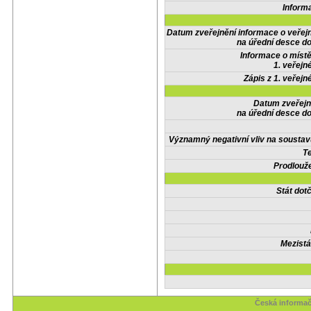
Inform
Datum zveřejnění informace o veřej
na úřední desce do
Informace o místě
1. veřejn
Zápis z 1. veřejn
Datum zveřejn
na úřední desce do
Významný negativní vliv na soustav
Te
Prodlouže
Stát do
Mezistá
Česká informač