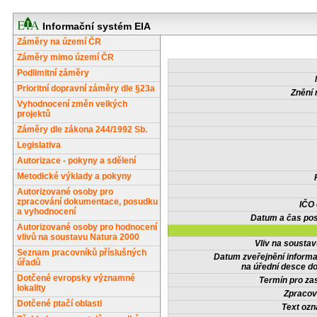
Informační systém EIA
Záměry na území ČR
Záměry mimo území ČR
Podlimitní záměry
Prioritní dopravní záměry dle §23a
Znění 
Vyhodnocení změn velkých
projektů
Záměry dle zákona 244/1992 Sb.
Legislativa
Autorizace - pokyny a sdělení
Metodické výklady a pokyny
Autorizované osoby pro
zpracování dokumentace, posudku
IČO
a vyhodnocení
Datum a čas pos
Autorizované osoby pro hodnocení
vlivů na soustavu Natura 2000
Vliv na sousta
Seznam pracovníků příslušných
Datum zveřejnění inform
úřadů
na úřední desce do
Dotčené evropsky významné
Termín pro zas
lokality
Zpracov
Dotčené ptačí oblasti
Text oz