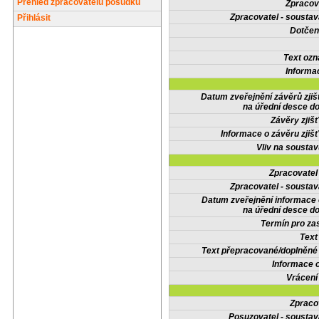
Přehled zpracovatelů posudků
Zpracov
Zpracovatel - soustav
Přihlásit
Dotčené
Text oz
Informa
Datum zveřejnění závěrů zjiš
na úřední desce do
Závěry zjišť
Informace o závěru zjišť
Vliv na sousta
Zpracovate
Zpracovatel - soustav
Datum zveřejnění informace
na úřední desce do
Termín pro zas
Text
Text přepracované/doplněn
Informace 
Vrácení
Zpraco
Posuzovatel - soustav