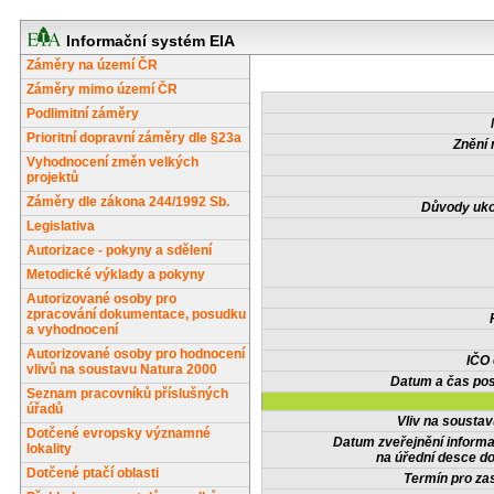
Informační systém EIA
Záměry na území ČR
Záměry mimo území ČR
Podlimitní záměry
Prioritní dopravní záměry dle §23a
Znění 
Vyhodnocení změn velkých
projektů
Záměry dle zákona 244/1992 Sb.
Důvody uko
Legislativa
Autorizace - pokyny a sdělení
Metodické výklady a pokyny
Autorizované osoby pro
zpracování dokumentace, posudku
a vyhodnocení
Autorizované osoby pro hodnocení
IČO
vlivů na soustavu Natura 2000
Datum a čas pos
Seznam pracovníků příslušných
úřadů
Vliv na sousta
Dotčené evropsky významné
Datum zveřejnění inform
lokality
na úřední desce do
Dotčené ptačí oblasti
Termín pro zas