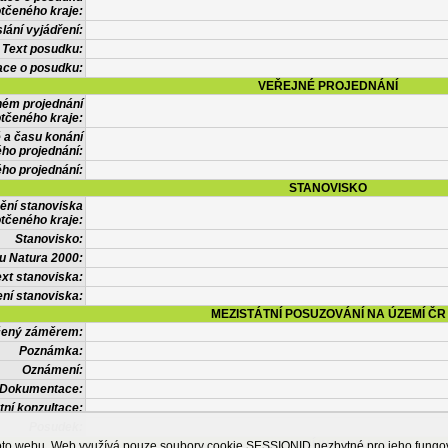
tčeného kraje:
lání vyjádření:
Text posudku:
ace o posudku:
VEŘEJNÉ PROJEDNÁNÍ
ném projednání
tčeného kraje:
 a času konání
ého projednání:
ého projednání:
STANOVISKO
ění stanoviska
tčeného kraje:
Stanovisko:
u Natura 2000:
xt stanoviska:
ní stanoviska:
MEZISTÁTNÍ POSUZOVÁNÍ NA ÚZEMÍ ČR
tčený záměrem:
Poznámka:
Oznámení:
Dokumentace:
tní konzultace:
Posudek:
OSTATNÍ INFORMACE
ohoto webu. Web využívá pouze soubory cookie SESSIONID nezbytné pro jeho fung