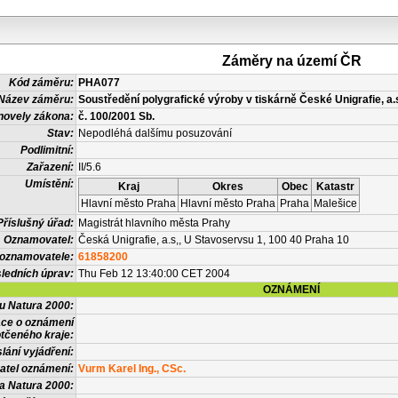
Záměry na území ČR
Kód záměru:
PHA077
Název záměru:
Soustředění polygrafické výroby v tiskárně České Unigrafie, a.
novely zákona:
č. 100/2001 Sb.
Stav:
Nepodléhá dalšímu posuzování
Podlimitní:
Zařazení:
II/5.6
Umístění:
Kraj
Okres
Obec
Katastr
Hlavní město Praha
Hlavní město Praha
Praha
Malešice
Příslušný úřad:
Magistrát hlavního města Prahy
Oznamovatel:
Česká Unigrafie, a.s,, U Stavoservsu 1, 100 40 Praha 10
 oznamovatele:
61858200
ledních úprav:
Thu Feb 12 13:40:00 CET 2004
OZNÁMENÍ
vu Natura 2000:
ace o oznámení
tčeného kraje:
lání vyjádření:
atel oznámení:
Vurm Karel Ing., CSc.
a Natura 2000: