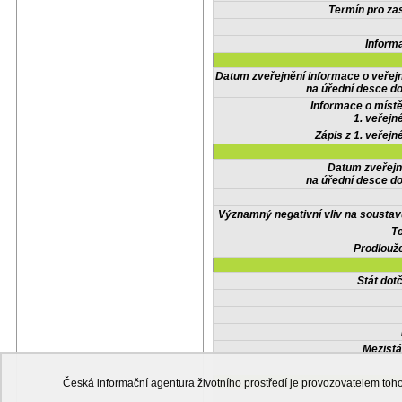
Termín pro zas
Inform
Datum zveřejnění informace o veřej
na úřední desce do
Informace o místě
1. veřejn
Zápis z 1. veřejn
Datum zveřejn
na úřední desce do
Významný negativní vliv na soustav
Te
Prodlouže
Stát do
Mezistá
Česká informační agentura životního prostředí je provozovatelem t