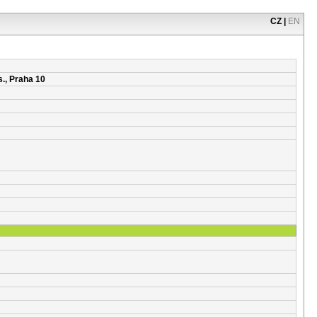
CZ
|
EN
s., Praha 10