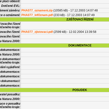
 ptačí oblasti:
Dotčené EVL:
námení záměru:
PHA077_oznameni.zip
(10585 kB) - 17.12.2003 14:07:48
ce o oznámení:
PHA077_infOznam.pdf
(233 kB) - 17.12.2003 14:07:49
ZJIŠŤOVACÍ ŘÍZENÍ
ťovacího řízení
tčeného kraje:
ovacího řízení:
PHA077_zjistovaci.pdf
(2599 kB) - 12.02.2004 13:39:58
ovacího řízení:
vu Natura 2000:
DOKUMENTACE
l dokumentace:
a Natura 2000:
 o dokumentaci
tčeného kraje:
lání vyjádření:
 dokumentace:
é dokumentace:
o dokumentaci:
 dokumentace:
POSUDEK
vatel posudku:
a Natura 2000:
mace o posudku
tčeného kraje: