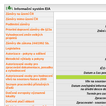
Informační systém EIA
Záměry na území ČR
Záměry mimo území ČR
Podlimitní záměry
Prioritní dopravní záměry dle §23a
Znění 
Vyhodnocení změn velkých
projektů
Záměry dle zákona 244/1992 Sb.
Legislativa
Autorizace - pokyny a sdělení
Metodické výklady a pokyny
Autorizované osoby pro
zpracování dokumentace, posudku
IČO
a vyhodnocení
Datum a čas pos
Autorizované osoby pro hodnocení
vlivů na soustavu Natura 2000
Vliv na sousta
Seznam pracovníků příslušných
Datum zveřejnění inform
úřadů
na úřední desce do
Dotčené evropsky významné
Termín pro zas
lokality
Zpracov
Dotčené ptačí oblasti
Zpracovatel - soustav