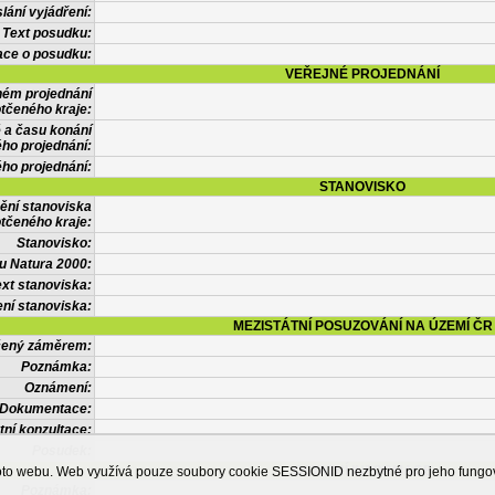
lání vyjádření:
Text posudku:
ace o posudku:
VEŘEJNÉ PROJEDNÁNÍ
ném projednání
tčeného kraje:
 a času konání
ého projednání:
ého projednání:
STANOVISKO
ění stanoviska
tčeného kraje:
Stanovisko:
u Natura 2000:
xt stanoviska:
ní stanoviska:
MEZISTÁTNÍ POSUZOVÁNÍ NA ÚZEMÍ ČR
tčený záměrem:
Poznámka:
Oznámení:
Dokumentace:
tní konzultace:
Posudek:
OSTATNÍ INFORMACE
ohoto webu. Web využívá pouze soubory cookie SESSIONID nezbytné pro jeho fung
Poznámka: