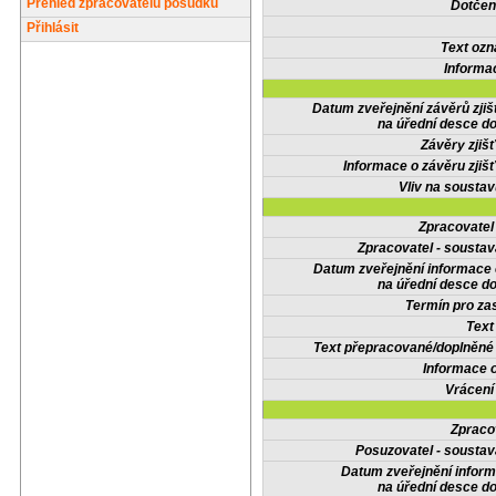
Přehled zpracovatelů posudků
Dotčené
Přihlásit
Text oz
Informa
Datum zveřejnění závěrů zjiš
na úřední desce do
Závěry zjišť
Informace o závěru zjišť
Vliv na sousta
Zpracovate
Zpracovatel - soustav
Datum zveřejnění informace
na úřední desce do
Termín pro zas
Text
Text přepracované/doplněn
Informace 
Vrácení
Zpraco
Posuzovatel - soustav
Datum zveřejnění infor
na úřední desce do