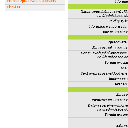
Přehled zpracovatelů posudků
Informa
Přihlásit
Datum zveřejnění závěrů zjiš
na úřední desce do
Závěry zjišť
Informace o závěru zjišť
Vliv na sousta
Zpracovate
Zpracovatel - soustav
Datum zveřejnění informace
na úřední desce do
Termín pro zas
Text
Text přepracované/doplněn
Informace 
Vrácení
Zpraco
Posuzovatel - soustav
Datum zveřejnění infor
na úřední desce do
Termín pro zas
Inform