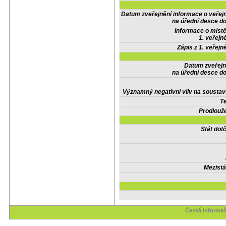
Datum zveřejnění informace o veřej
na úřední desce do
Informace o místě
1. veřejn
Zápis z 1. veřejn
Datum zveřejn
na úřední desce do
Významný negativní vliv na soustav
Te
Prodlouže
Stát do
Mezistá
Česká informač