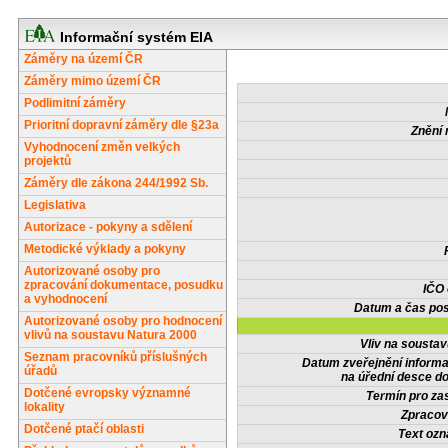
Informační systém EIA
Záměry na území ČR
Záměry mimo území ČR
Podlimitní záměry
Prioritní dopravní záměry dle §23a
Znění 
Vyhodnocení změn velkých
projektů
Záměry dle zákona 244/1992 Sb.
Legislativa
Autorizace - pokyny a sdělení
Metodické výklady a pokyny
Autorizované osoby pro
zpracování dokumentace, posudku
IČO
a vyhodnocení
Datum a čas pos
Autorizované osoby pro hodnocení
vlivů na soustavu Natura 2000
Vliv na sousta
Seznam pracovníků příslušných
Datum zveřejnění inform
úřadů
na úřední desce do
Dotčené evropsky významné
Termín pro zas
lokality
Zpracov
Dotčené ptačí oblasti
Text oz