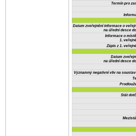
Termín pro zas
Inform
Datum zveřejnění informace o veřej
na úřední desce do
Informace o místě
1. veřejn
Zápis z 1. veřejn
Datum zveřejn
na úřední desce do
Významný negativní vliv na soustav
Te
Prodlouže
Stát do
Mezistá