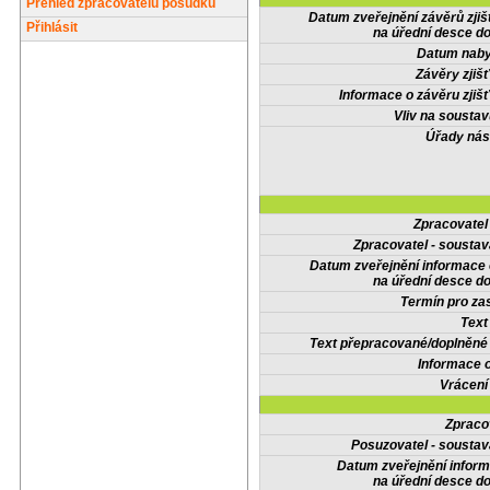
Přehled zpracovatelů posudků
Datum zveřejnění závěrů zjiš
Přihlásit
na úřední desce do
Datum nabyt
Závěry zjišť
Informace o závěru zjišť
Vliv na sousta
Úřady nás
Zpracovate
Zpracovatel - soustav
Datum zveřejnění informace
na úřední desce do
Termín pro zas
Text
Text přepracované/doplněn
Informace 
Vrácení
Zpraco
Posuzovatel - soustav
Datum zveřejnění infor
na úřední desce do