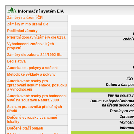
Informační systém EIA
Záměry na území ČR
Záměry mimo území ČR
Podlimitní záměry
Prioritní dopravní záměry dle §23a
Znění 
Vyhodnocení změn velkých
projektů
Záměry dle zákona 244/1992 Sb.
Legislativa
Autorizace - pokyny a sdělení
Metodické výklady a pokyny
IČO
Autorizované osoby pro
Datum a čas pos
zpracování dokumentace, posudku
a vyhodnocení
Vliv na sousta
Autorizované osoby pro hodnocení
vlivů na soustavu Natura 2000
Datum zveřejnění inform
na úřední desce do
Seznam pracovníků příslušných
úřadů
Termín pro zas
Zpracov
Dotčené evropsky významné
lokality
Text oz
Informa
Dotčené ptačí oblasti