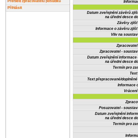
Přehled zpracovatelů posudků
Informa
Přihlásit
Datum zveřejnění závěrů zjiš
na úřední desce do
Závěry zjišť
Informace o závěru zjišť
Vliv na sousta
Zpracovate
Zpracovatel - soustav
Datum zveřejnění informace
na úřední desce do
Termín pro zas
Text
Text přepracované/doplněn
Informace 
Vrácení
Zpraco
Posuzovatel - soustav
Datum zveřejnění infor
na úřední desce do
Termín pro zas
Inform