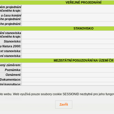
VEŘEJNÉ PROJEDNÁNÍ
ném projednání
tčeného kraje:
 a času konání
ého projednání:
ého projednání:
STANOVISKO
ění stanoviska
tčeného kraje:
Stanovisko:
u Natura 2000:
xt stanoviska:
ní stanoviska:
MEZISTÁTNÍ POSUZOVÁNÍ NA ÚZEMÍ ČR
tčený záměrem:
Poznámka:
Oznámení:
Dokumentace:
tní konzultace:
Posudek:
OSTATNÍ INFORMACE
ohoto webu. Web využívá pouze soubory cookie SESSIONID nezbytné pro jeho fung
Poznámka:
Zavřít
Česká informační agentura životního prostředí