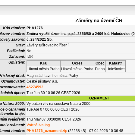
Záměry na území ČR
Kód záměru:
PHA1276
Název záměru:
Změna využití území na p.p.č. 2356/80 a 2406 k.ú. Holešovice (
novely zákona:
č. 284/2021 Sb.
Stav:
Závěry zjišťovacího řízení
Podlimitní:
Ne
Zařazení:
II/56
Umístění:
Kraj
Okres
Obec
Katastr
Hlavní město Praha
Hlavní město Praha
Praha
Holešovice
Příslušný úřad:
Magistrát hlavního města Prahy
Oznamovatel:
České přístavy, a.s.
 oznamovatele:
45274592
ledních úprav:
Tue Jun 30 10:06:26 CEST 2026
OZNÁMENÍ
vu Natura 2000:
Vyloučen vliv na soustavu Natura 2000
ace o oznámení
Tue Apr 07 00:00:00 CEST 2026
tčeného kraje:
lání vyjádření:
Thu May 07 00:00:00 CEST 2026
atel oznámení:
Vrátná Iva Ing.
námení záměru:
PHA1276_oznameni.zip
(22238 kB) - 07.04.2026 10:36:48