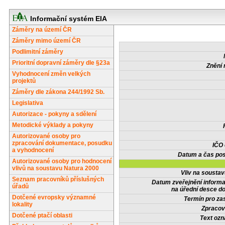
Informační systém EIA
Záměry na území ČR
Záměry mimo území ČR
Podlimitní záměry
Prioritní dopravní záměry dle §23a
Znění 
Vyhodnocení změn velkých
projektů
Záměry dle zákona 244/1992 Sb.
Legislativa
Autorizace - pokyny a sdělení
Metodické výklady a pokyny
Autorizované osoby pro
zpracování dokumentace, posudku
IČO
a vyhodnocení
Datum a čas pos
Autorizované osoby pro hodnocení
vlivů na soustavu Natura 2000
Vliv na sousta
Seznam pracovníků příslušných
Datum zveřejnění inform
úřadů
na úřední desce do
Dotčené evropsky významné
Termín pro zas
lokality
Zpracov
Dotčené ptačí oblasti
Text oz