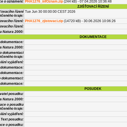
ce o oznámení:
PHA1276_infOznam.zip
(244 kB) - 07.04.2026 10:36:48
ZJIŠŤOVACÍ ŘÍZENÍ
ťovacího řízení
Tue Jun 30 00:00:00 CEST 2026
tčeného kraje:
ovacího řízení:
PHA1276_zjistovaci.zip
(14720 kB) - 30.06.2026 10:06:26
ovacího řízení:
vu Natura 2000:
DOKUMENTACE
l dokumentace:
a Natura 2000:
 o dokumentaci
tčeného kraje:
lání vyjádření:
 dokumentace:
é dokumentace:
o dokumentaci:
 dokumentace:
POSUDEK
vatel posudku:
a Natura 2000:
mace o posudku
tčeného kraje:
lání vyjádření:
Text posudku:
ace o posudku: