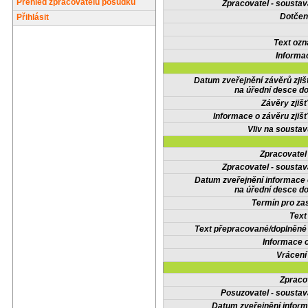
Přehled zpracovatelů posudků
Zpracovatel - soustav
Dotčené
Přihlásit
Text oz
Informa
Datum zveřejnění závěrů zjiš
na úřední desce do
Závěry zjišť
Informace o závěru zjišť
Vliv na sousta
Zpracovate
Zpracovatel - soustav
Datum zveřejnění informace
na úřední desce do
Termín pro zas
Text
Text přepracované/doplněn
Informace 
Vrácení
Zpraco
Posuzovatel - soustav
Datum zveřejnění infor