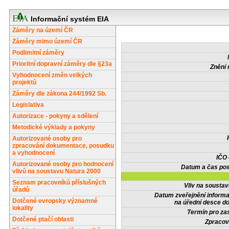
Informační systém EIA
Záměry na území ČR
Záměry mimo území ČR
Podlimitní záměry
Prioritní dopravní záměry dle §23a
Znění 
Vyhodnocení změn velkých
projektů
Záměry dle zákona 244/1992 Sb.
Legislativa
Autorizace - pokyny a sdělení
Metodické výklady a pokyny
Autorizované osoby pro
zpracování dokumentace, posudku
a vyhodnocení
IČO
Autorizované osoby pro hodnocení
Datum a čas pos
vlivů na soustavu Natura 2000
Seznam pracovníků příslušných
Vliv na sousta
úřadů
Datum zveřejnění inform
Dotčené evropsky významné
na úřední desce do
lokality
Termín pro zas
Dotčené ptačí oblasti
Zpracov