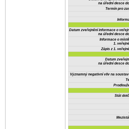
na úřední desce do
Termín pro zas
Inform
Datum zveřejnění informace o veřej
na úřední desce do
Informace o místě
1. veřejn
Zápis z 1. veřejn
Datum zveřejn
na úřední desce do
Významný negativní vliv na soustav
Te
Prodlouže
Stát do
Mezistá