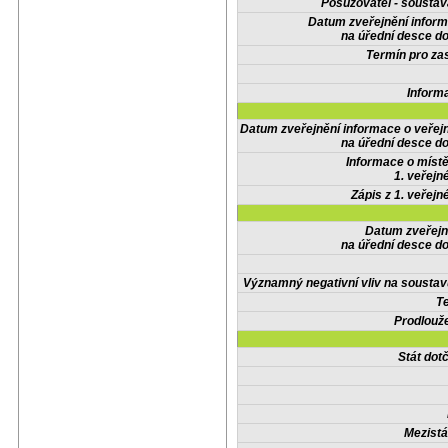
Posuzovatel - soustav
Datum zveřejnění infor
na úřední desce do
Termín pro zas
Inform
Datum zveřejnění informace o veřej
na úřední desce do
Informace o místě
1. veřejn
Zápis z 1. veřejn
Datum zveřejn
na úřední desce do
Významný negativní vliv na soustav
Te
Prodlouže
Stát do
Mezistá