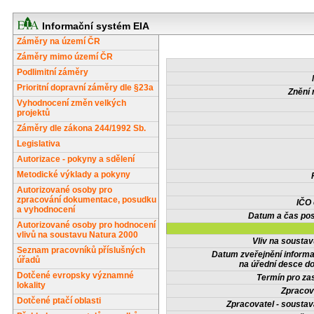
Informační systém EIA
Záměry na území ČR
Záměry mimo území ČR
Podlimitní záměry
Prioritní dopravní záměry dle §23a
Znění 
Vyhodnocení změn velkých
projektů
Záměry dle zákona 244/1992 Sb.
Legislativa
Autorizace - pokyny a sdělení
Metodické výklady a pokyny
Autorizované osoby pro
zpracování dokumentace, posudku
IČO
a vyhodnocení
Datum a čas pos
Autorizované osoby pro hodnocení
vlivů na soustavu Natura 2000
Vliv na sousta
Seznam pracovníků příslušných
Datum zveřejnění inform
úřadů
na úřední desce do
Dotčené evropsky významné
Termín pro zas
lokality
Zpracov
Dotčené ptačí oblasti
Zpracovatel - soustav