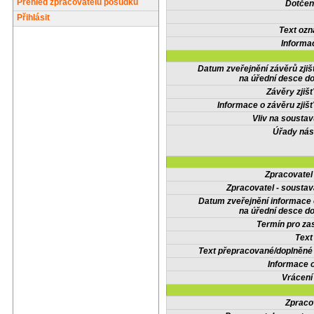
Přehled zpracovatelů posudků
Dotčené
Přihlásit
Text oz
Informa
Datum zveřejnění závěrů zjiš
na úřední desce do
Závěry zjišť
Informace o závěru zjišť
Vliv na sousta
Úřady nás
Zpracovate
Zpracovatel - soustav
Datum zveřejnění informace
na úřední desce do
Termín pro zas
Text
Text přepracované/doplněn
Informace 
Vrácení
Zpraco