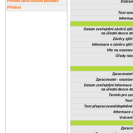
Přehled zpracovatelů posudků
Dotčené
Přihlásit
Text oz
Informa
Datum zveřejnění závěrů zjiš
na úřední desce do
Závěry zjišť
Informace o závěru zjišť
Vliv na sousta
Úřady nás
Zpracovate
Zpracovatel - soustav
Datum zveřejnění informace
na úřední desce do
Termín pro zas
Text
Text přepracované/doplněn
Informace 
Vrácení
Zpraco