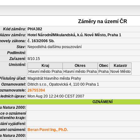
Záměry na území ČR
Kód záměru:
PHA382
Název záměru:
Hotel Národní/Mikulandská, k.ú. Nové Město, Praha 1
novely zákona:
č. 163/2006 Sb.
Stav:
Nepodléhá dalšímu posuzování
Podlimitní:
Zařazení:
II/10.15
Umístění:
Kraj
Okres
Obec
Katastr
Hlavní město Praha
Hlavní město Praha
Praha
Nové Město
Příslušný úřad:
Magistrát hlavního města Prahy
Oznamovatel:
Ditrich s.r.o., Opatovická 4, 110 00 Praha 1
 oznamovatele:
26755394
ledních úprav:
Mon Aug 20 12:24:00 CEST 2007
OZNÁMENÍ
vu Natura 2000:
ace o oznámení
tčeného kraje:
lání vyjádření:
atel oznámení:
Beran Pavel Ing., Ph.D.
a Natura 2000: