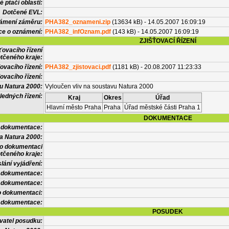
 ptačí oblasti:
Dotčené EVL:
námení záměru:
PHA382_oznameni.zip
(13634 kB) - 14.05.2007 16:09:19
ce o oznámení:
PHA382_infOznam.pdf
(143 kB) - 14.05.2007 16:09:19
ZJIŠŤOVACÍ ŘÍZENÍ
ťovacího řízení
tčeného kraje:
ovacího řízení:
PHA382_zjistovaci.pdf
(1181 kB) - 20.08.2007 11:23:33
ovacího řízení:
vu Natura 2000:
Vyloučen vliv na soustavu Natura 2000
ledných řízení:
Kraj
Okres
Úřad
Hlavní město Praha
Praha
Úřad městské části Praha 1
DOKUMENTACE
l dokumentace:
a Natura 2000:
 o dokumentaci
tčeného kraje:
lání vyjádření:
 dokumentace:
é dokumentace:
o dokumentaci:
 dokumentace:
POSUDEK
vatel posudku: