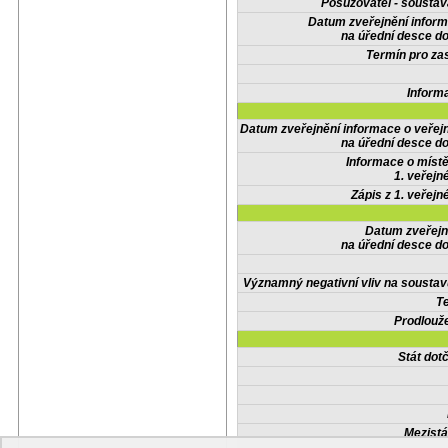
Posuzovatel - soustav
Datum zveřejnění infor
na úřední desce do
Termín pro zas
Inform
Datum zveřejnění informace o veřej
na úřední desce do
Informace o místě
1. veřejn
Zápis z 1. veřejn
Datum zveřejn
na úřední desce do
Významný negativní vliv na soustav
Te
Prodlouže
Stát do
Mezistá