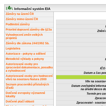
Informační systém EIA
Záměry na území ČR
Záměry mimo území ČR
Podlimitní záměry
Prioritní dopravní záměry dle §23a
Znění 
Vyhodnocení změn velkých
projektů
Záměry dle zákona 244/1992 Sb.
Legislativa
Autorizace - pokyny a sdělení
Metodické výklady a pokyny
Autorizované osoby pro
zpracování dokumentace, posudku
IČO
a vyhodnocení
Datum a čas pos
Autorizované osoby pro hodnocení
vlivů na soustavu Natura 2000
Vliv na sousta
Seznam pracovníků příslušných
Datum zveřejnění inform
úřadů
na úřední desce do
Dotčené evropsky významné
Termín pro zas
lokality
Zpracov
Dotčené ptačí oblasti
Zpracovatel - soustav