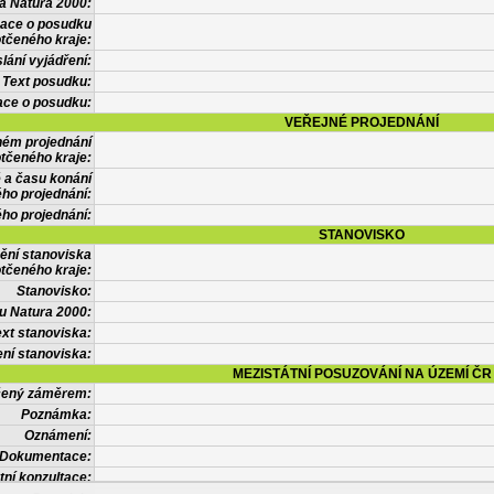
a Natura 2000:
mace o posudku
tčeného kraje:
lání vyjádření:
Text posudku:
ace o posudku:
VEŘEJNÉ PROJEDNÁNÍ
ném projednání
tčeného kraje:
 a času konání
ého projednání:
ého projednání:
STANOVISKO
ění stanoviska
tčeného kraje:
Stanovisko:
u Natura 2000:
xt stanoviska:
ní stanoviska:
MEZISTÁTNÍ POSUZOVÁNÍ NA ÚZEMÍ ČR
tčený záměrem:
Poznámka:
Oznámení:
Dokumentace:
tní konzultace: