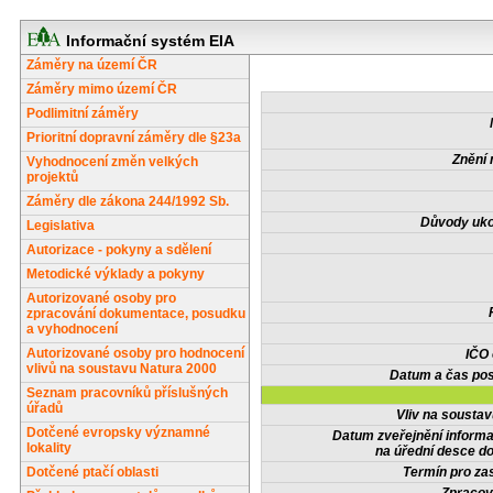
Informační systém EIA
Záměry na území ČR
Záměry mimo území ČR
Podlimitní záměry
Prioritní dopravní záměry dle §23a
Znění 
Vyhodnocení změn velkých
projektů
Záměry dle zákona 244/1992 Sb.
Důvody uko
Legislativa
Autorizace - pokyny a sdělení
Metodické výklady a pokyny
Autorizované osoby pro
zpracování dokumentace, posudku
a vyhodnocení
Autorizované osoby pro hodnocení
IČO
vlivů na soustavu Natura 2000
Datum a čas pos
Seznam pracovníků příslušných
úřadů
Vliv na sousta
Dotčené evropsky významné
Datum zveřejnění inform
lokality
na úřední desce do
Dotčené ptačí oblasti
Termín pro zas