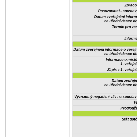
Zpraco
Posuzovatel - soustav
Datum zveřejnění infor
na úřední desce do
Termín pro zas
Inform
Datum zveřejnění informace o veřej
na úřední desce do
Informace o místě
1. veřejn
Zápis z 1. veřejn
Datum zveřejn
na úřední desce do
Významný negativní vliv na soustav
Te
Prodlouže
Stát do