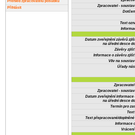
Zpracov
Přehled zpracovatelů posudků
Zpracovatel - soustav
Přihlásit
Dotčené
Text oz
Informa
Datum zveřejnění závěrů zjiš
na úřední desce do
Závěry zjišť
Informace o závěru zjišť
Vliv na sousta
Úřady nás
Zpracovate
Zpracovatel - soustav
Datum zveřejnění informace
na úřední desce do
Termín pro zas
Text
Text přepracované/doplněn
Informace 
Vrácení