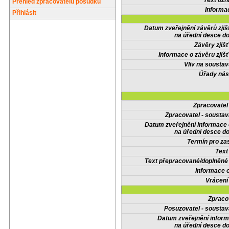
Text oz
Přehled zpracovatelů posudků
Informa
Přihlásit
Datum zveřejnění závěrů zjiš
na úřední desce do
Závěry zjišť
Informace o závěru zjišť
Vliv na sousta
Úřady nás
Zpracovate
Zpracovatel - soustav
Datum zveřejnění informace
na úřední desce do
Termín pro zas
Text
Text přepracované/doplněn
Informace 
Vrácení
Zpraco
Posuzovatel - soustav
Datum zveřejnění infor
na úřední desce do