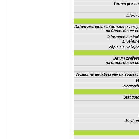
Termín pro zas
Inform
Datum zveřejnění informace o veřej
na úřední desce do
Informace o místě
1. veřejn
Zápis z 1. veřejn
Datum zveřejn
na úřední desce do
Významný negativní vliv na soustav
Te
Prodlouže
Stát do
Mezistá