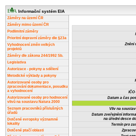
Informační systém EIA
Záměry na území ČR
Záměry mimo území ČR
Podlimitní záměry
Prioritní dopravní záměry dle §23a
Znění 
Vyhodnocení změn velkých
projektů
Záměry dle zákona 244/1992 Sb.
Legislativa
Autorizace - pokyny a sdělení
Metodické výklady a pokyny
Autorizované osoby pro
zpracování dokumentace, posudku
a vyhodnocení
IČO
Autorizované osoby pro hodnocení
Datum a čas pos
vlivů na soustavu Natura 2000
Seznam pracovníků příslušných
Vliv na sousta
úřadů
Datum zveřejnění inform
na úřední desce do
Dotčené evropsky významné
lokality
Termín pro zas
Dotčené ptačí oblasti
Zpracov