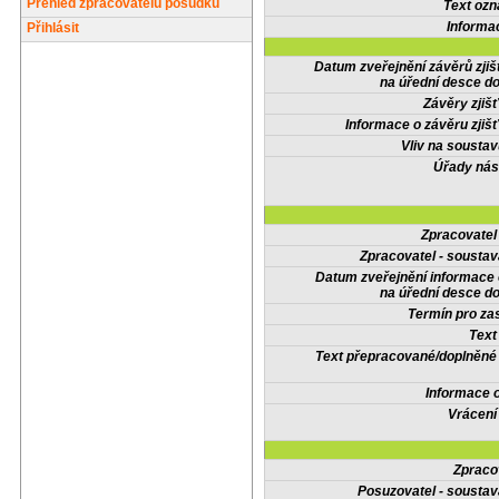
Přehled zpracovatelů posudků
Text oz
Informa
Přihlásit
Datum zveřejnění závěrů zjiš
na úřední desce do
Závěry zjišť
Informace o závěru zjišť
Vliv na sousta
Úřady nás
Zpracovate
Zpracovatel - soustav
Datum zveřejnění informace
na úřední desce do
Termín pro zas
Text
Text přepracované/doplněn
Informace 
Vrácení
Zpraco
Posuzovatel - soustav