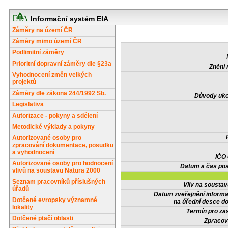
Informační systém EIA
Záměry na území ČR
Záměry mimo území ČR
Podlimitní záměry
Prioritní dopravní záměry dle §23a
Znění 
Vyhodnocení změn velkých
projektů
Záměry dle zákona 244/1992 Sb.
Důvody uko
Legislativa
Autorizace - pokyny a sdělení
Metodické výklady a pokyny
Autorizované osoby pro
zpracování dokumentace, posudku
a vyhodnocení
IČO
Autorizované osoby pro hodnocení
Datum a čas pos
vlivů na soustavu Natura 2000
Seznam pracovníků příslušných
Vliv na sousta
úřadů
Datum zveřejnění inform
Dotčené evropsky významné
na úřední desce do
lokality
Termín pro zas
Dotčené ptačí oblasti
Zpracov