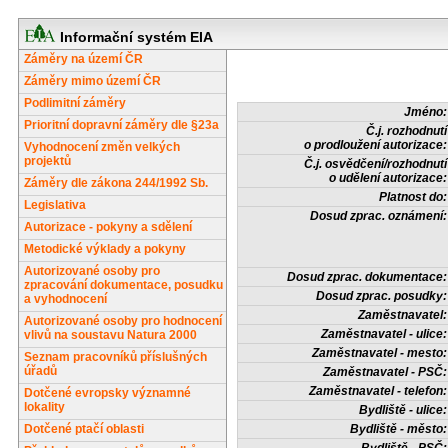
Informační systém EIA
Záměry na území ČR
Záměry mimo území ČR
Podlimitní záměry
Jméno:
Prioritní dopravní záměry dle §23a
Č.j. rozhodnutí
o prodloužení autorizace:
Vyhodnocení změn velkých
projektů
Č.j. osvědčení/rozhodnutí
o udělení autorizace:
Záměry dle zákona 244/1992 Sb.
Platnost do:
Legislativa
Dosud zprac. oznámení:
Autorizace - pokyny a sdělení
Metodické výklady a pokyny
Autorizované osoby pro
Dosud zprac. dokumentace:
zpracování dokumentace, posudku
Dosud zprac. posudky:
a vyhodnocení
Zaměstnavatel:
Autorizované osoby pro hodnocení
Zaměstnavatel - ulice:
vlivů na soustavu Natura 2000
Zaměstnavatel - mesto:
Seznam pracovníků příslušných
úřadů
Zaměstnavatel - PSČ:
Zaměstnavatel - telefon:
Dotčené evropsky významné
lokality
Bydliště - ulice:
Dotčené ptačí oblasti
Bydliště - město: