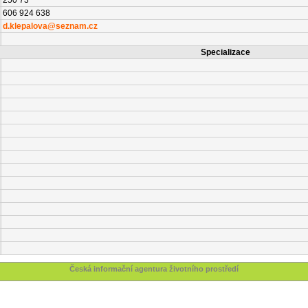
250 73
606 924 638
d.klepalova@seznam.cz
Specializace
Česká informační agentura životního prostředí