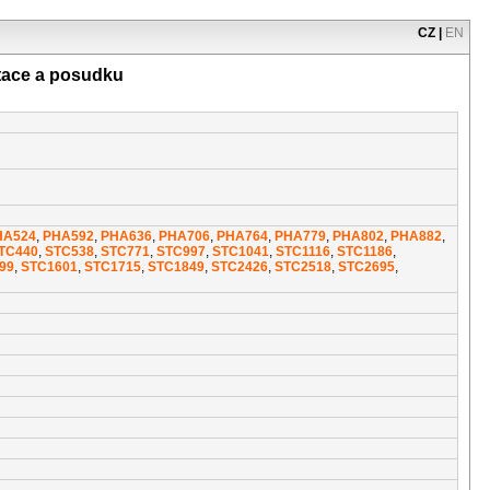
CZ
|
EN
tace a posudku
HA524
,
PHA592
,
PHA636
,
PHA706
,
PHA764
,
PHA779
,
PHA802
,
PHA882
,
TC440
,
STC538
,
STC771
,
STC997
,
STC1041
,
STC1116
,
STC1186
,
99
,
STC1601
,
STC1715
,
STC1849
,
STC2426
,
STC2518
,
STC2695
,