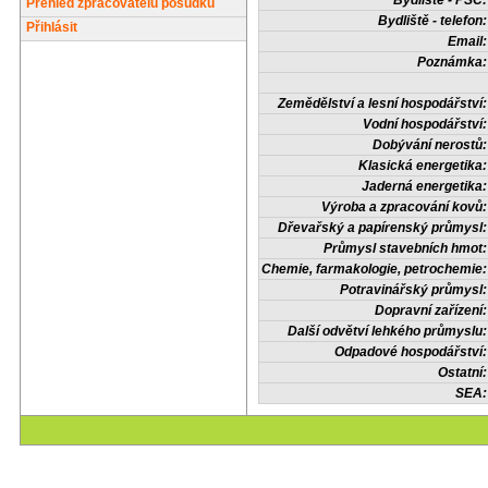
Bydliště - PSČ:
Přehled zpracovatelů posudků
Bydliště - telefon:
Přihlásit
Email:
Poznámka:
Zemědělství a lesní hospodářství:
Vodní hospodářství:
Dobývání nerostů:
Klasická energetika:
Jaderná energetika:
Výroba a zpracování kovů:
Dřevařský a papírenský průmysl:
Průmysl stavebních hmot:
Chemie, farmakologie, petrochemie:
Potravinářský průmysl:
Dopravní zařízení:
Další odvětví lehkého průmyslu:
Odpadové hospodářství:
Ostatní:
SEA: