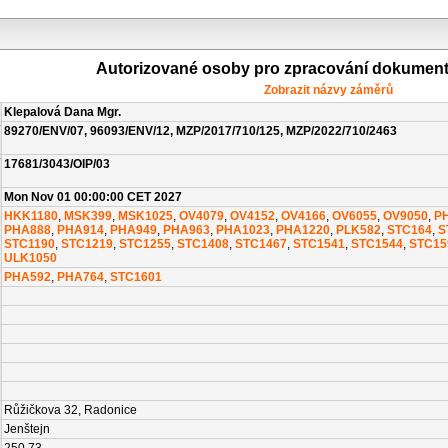
Autorizované osoby pro zpracování dokumen
Zobrazit názvy záměrů
Klepalová Dana Mgr.
89270/ENV/07, 96093/ENV/12, MZP/2017/710/125, MZP/2022/710/2463
17681/3043/OIP/03
Mon Nov 01 00:00:00 CET 2027
HKK1180
,
MSK399
,
MSK1025
,
OV4079
,
OV4152
,
OV4166
,
OV6055
,
OV9050
,
P
PHA888
,
PHA914
,
PHA949
,
PHA963
,
PHA1023
,
PHA1220
,
PLK582
,
STC164
,
S
STC1190
,
STC1219
,
STC1255
,
STC1408
,
STC1467
,
STC1541
,
STC1544
,
STC15
ULK1050
PHA592
,
PHA764
,
STC1601
Růžičkova 32, Radonice
Jenštejn