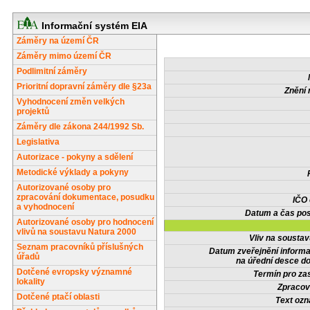
Informační systém EIA
Záměry na území ČR
Záměry mimo území ČR
Podlimitní záměry
Prioritní dopravní záměry dle §23a
Znění 
Vyhodnocení změn velkých
projektů
Záměry dle zákona 244/1992 Sb.
Legislativa
Autorizace - pokyny a sdělení
Metodické výklady a pokyny
Autorizované osoby pro
zpracování dokumentace, posudku
IČO
a vyhodnocení
Datum a čas pos
Autorizované osoby pro hodnocení
vlivů na soustavu Natura 2000
Vliv na sousta
Seznam pracovníků příslušných
Datum zveřejnění inform
úřadů
na úřední desce do
Dotčené evropsky významné
Termín pro zas
lokality
Zpracov
Dotčené ptačí oblasti
Text oz