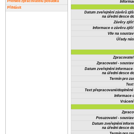
Přehled zpracovatelů posudků
Informa
Přihlásit
Datum zveřejnění závěrů zjiš
na úřední desce do
Závěry zjišť
Informace o závěru zjišť
Vliv na sousta
Úřady nás
Zpracovate
Zpracovatel - soustav
Datum zveřejnění informace
na úřední desce do
Termín pro zas
Text
Text přepracované/doplněn
Informace 
Vrácení
Zpraco
Posuzovatel - soustav
Datum zveřejnění infor
na úřední desce do
Termín pro zas