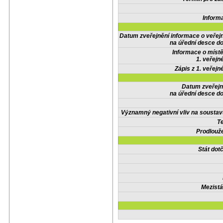
Inform
Datum zveřejnění informace o veřej
na úřední desce do
Informace o místě
1. veřejn
Zápis z 1. veřejn
Datum zveřejn
na úřední desce do
Významný negativní vliv na soustav
Te
Prodlouže
Stát do
Mezistá