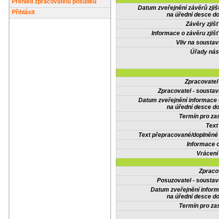
Přehled zpracovatelů posudků
Datum zveřejnění závěrů zjiš
Přihlásit
na úřední desce do
Závěry zjišť
Informace o závěru zjišť
Vliv na sousta
Úřady nás
Zpracovate
Zpracovatel - soustav
Datum zveřejnění informace
na úřední desce do
Termín pro zas
Text
Text přepracované/doplněn
Informace 
Vrácení
Zpraco
Posuzovatel - soustav
Datum zveřejnění infor
na úřední desce do
Termín pro zas