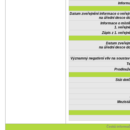
Inform
Datum zveřejnění informace o veřej
na úřední desce do
Informace o místě
1. veřejn
Zápis z 1. veřejn
Datum zveřejn
na úřední desce do
Významný negativní vliv na soustav
Te
Prodlouže
Stát do
Mezistá
Česká informač