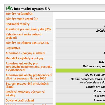
Informační systém EIA
Záměry na území ČR
Záměry mimo území ČR
Podlimitní záměry
Prioritní dopravní záměry dle §23a
Znění 
Vyhodnocení změn velkých
projektů
Záměry dle zákona 244/1992 Sb.
Legislativa
Autorizace - pokyny a sdělení
Metodické výklady a pokyny
IČO
Autorizované osoby pro
Datum a čas pos
zpracování dokumentace, posudku
a vyhodnocení
Vliv na sousta
Autorizované osoby pro hodnocení
vlivů na soustavu Natura 2000
Datum zveřejnění inform
na úřední desce do
Seznam pracovníků příslušných
úřadů
Termín pro zas
Zpracov
Dotčené evropsky významné
lokality
Text oz
Informa
Dotčené ptačí oblasti