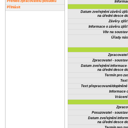
Přehled zpracovatelů posudků
Informa
Přihlásit
Datum zveřejnění závěrů zjiš
na úřední desce do
Závěry zjišť
Informace o závěru zjišť
Vliv na sousta
Úřady nás
Zpracovate
Zpracovatel - soustav
Datum zveřejnění informace
na úřední desce do
Termín pro zas
Text
Text přepracované/doplněn
Informace 
Vrácení
Zpraco
Posuzovatel - soustav
Datum zveřejnění infor
na úřední desce do
Termín pro zas