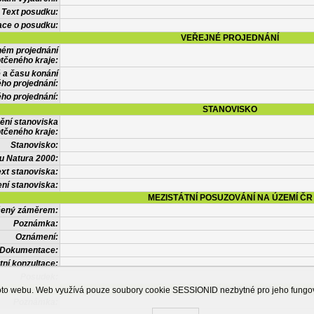
Text posudku:
ace o posudku:
VEŘEJNÉ PROJEDNÁNÍ
ném projednání
tčeného kraje:
 a času konání
ého projednání:
ého projednání:
STANOVISKO
ění stanoviska
tčeného kraje:
Stanovisko:
u Natura 2000:
xt stanoviska:
ní stanoviska:
MEZISTÁTNÍ POSUZOVÁNÍ NA ÚZEMÍ ČR
tčený záměrem:
Poznámka:
Oznámení:
Dokumentace:
tní konzultace:
Posudek:
OSTATNÍ INFORMACE
ohoto webu. Web využívá pouze soubory cookie SESSIONID nezbytné pro jeho fung
Poznámka: