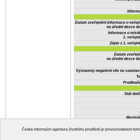
Inform
Datum zveřejnění informace o veřej
na úřední desce do
Informace o místě
1. veřejn
Zápis z 1. veřejn
Datum zveřejn
na úřední desce do
Významný negativní vliv na soustav
Te
Prodlouže
Stát do
Mezistá
Česká informační agentura životního prostředí je provozovatelem t