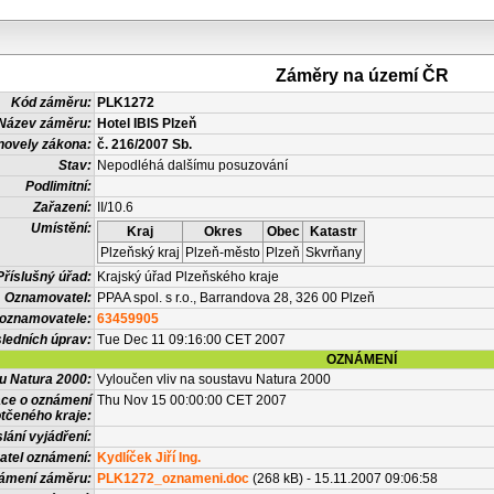
Záměry na území ČR
Kód záměru:
PLK1272
Název záměru:
Hotel IBIS Plzeň
novely zákona:
č. 216/2007 Sb.
Stav:
Nepodléhá dalšímu posuzování
Podlimitní:
Zařazení:
II/10.6
Umístění:
Kraj
Okres
Obec
Katastr
Plzeňský kraj
Plzeň-město
Plzeň
Skvrňany
Příslušný úřad:
Krajský úřad Plzeňského kraje
Oznamovatel:
PPAA spol. s r.o., Barrandova 28, 326 00 Plzeň
 oznamovatele:
63459905
ledních úprav:
Tue Dec 11 09:16:00 CET 2007
OZNÁMENÍ
vu Natura 2000:
Vyloučen vliv na soustavu Natura 2000
ace o oznámení
Thu Nov 15 00:00:00 CET 2007
tčeného kraje:
lání vyjádření:
atel oznámení:
Kydlíček Jiří Ing.
námení záměru:
PLK1272_oznameni.doc
(268 kB) - 15.11.2007 09:06:58