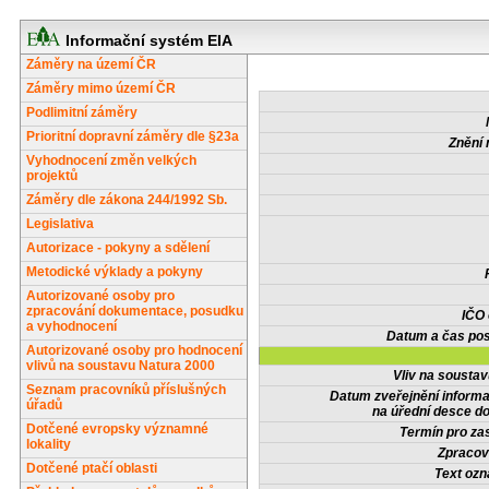
Informační systém EIA
Záměry na území ČR
Záměry mimo území ČR
Podlimitní záměry
Prioritní dopravní záměry dle §23a
Znění 
Vyhodnocení změn velkých
projektů
Záměry dle zákona 244/1992 Sb.
Legislativa
Autorizace - pokyny a sdělení
Metodické výklady a pokyny
Autorizované osoby pro
zpracování dokumentace, posudku
IČO
a vyhodnocení
Datum a čas pos
Autorizované osoby pro hodnocení
vlivů na soustavu Natura 2000
Vliv na sousta
Seznam pracovníků příslušných
Datum zveřejnění inform
úřadů
na úřední desce do
Dotčené evropsky významné
Termín pro zas
lokality
Zpracov
Dotčené ptačí oblasti
Text oz