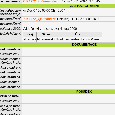
ce o oznámení:
PLK1272_infOznam.doc
(57 kB) - 15.11.2007 09:10:45
ZJIŠŤOVACÍ ŘÍZENÍ
ťovacího řízení
Fri Dec 07 00:00:00 CET 2007
tčeného kraje:
ovacího řízení:
PLK1272_zjistovaci.zip
(196 kB) - 11.12.2007 09:16:00
ovacího řízení:
vu Natura 2000:
Vyloučen vliv na soustavu Natura 2000
ledných řízení:
Kraj
Okres
Úřad
Plzeňský
Plzeň-město
Úřad městského obvodu Plzeň 3
DOKUMENTACE
l dokumentace:
a Natura 2000:
 o dokumentaci
tčeného kraje:
lání vyjádření:
 dokumentace:
é dokumentace:
o dokumentaci:
 dokumentace:
POSUDEK
vatel posudku:
a Natura 2000:
mace o posudku
tčeného kraje:
lání vyjádření: