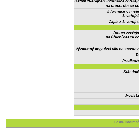
Datum zveřejnění informace o veřej
na úřední desce do
Informace o místě
1. veřejn
Zápis z 1. veřejn
Datum zveřejn
na úřední desce do
Významný negativní vliv na soustav
Te
Prodlouže
Stát do
Mezistá
Česká informač