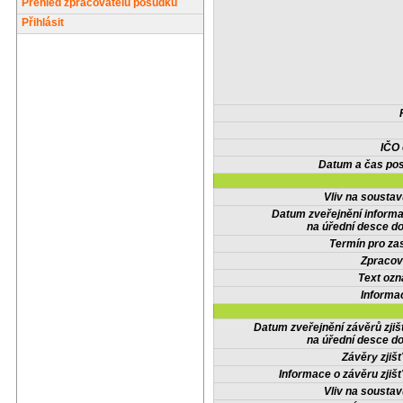
Přehled zpracovatelů posudků
Přihlásit
IČO
Datum a čas pos
Vliv na sousta
Datum zveřejnění inform
na úřední desce do
Termín pro zas
Zpracov
Text oz
Informa
Datum zveřejnění závěrů zjiš
na úřední desce do
Závěry zjišť
Informace o závěru zjišť
Vliv na sousta