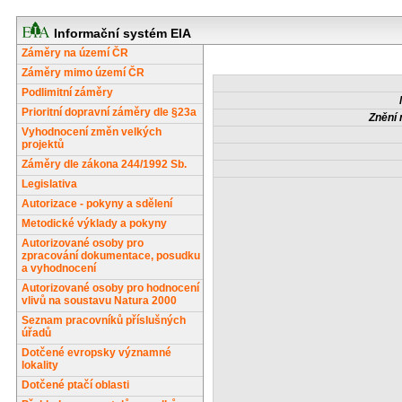
Informační systém EIA
Záměry na území ČR
Záměry mimo území ČR
Podlimitní záměry
Prioritní dopravní záměry dle §23a
Znění 
Vyhodnocení změn velkých
projektů
Záměry dle zákona 244/1992 Sb.
Legislativa
Autorizace - pokyny a sdělení
Metodické výklady a pokyny
Autorizované osoby pro
zpracování dokumentace, posudku
a vyhodnocení
Autorizované osoby pro hodnocení
vlivů na soustavu Natura 2000
Seznam pracovníků příslušných
úřadů
Dotčené evropsky významné
lokality
Dotčené ptačí oblasti