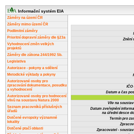
Informační systém EIA
Záměry na území ČR
Záměry mimo území ČR
Podlimitní záměry
Prioritní dopravní záměry dle §23a
Znění 
Vyhodnocení změn velkých
projektů
Záměry dle zákona 244/1992 Sb.
Legislativa
Autorizace - pokyny a sdělení
Metodické výklady a pokyny
Autorizované osoby pro
zpracování dokumentace, posudku
IČO
a vyhodnocení
Datum a čas pos
Autorizované osoby pro hodnocení
vlivů na soustavu Natura 2000
Vliv na sousta
Seznam pracovníků příslušných
Datum zveřejnění inform
úřadů
na úřední desce do
Dotčené evropsky významné
Termín pro zas
lokality
Zpracov
Dotčené ptačí oblasti
Zpracovatel - soustav