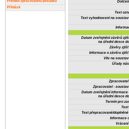
Přehled zpracovatelů posudků
Dotčené
Přihlásit
Text oz
Text vyhodnocení na soustav
Informa
Datum zveřejnění závěrů zjiš
na úřední desce do
Závěry zjišť
Informace o závěru zjišť
Vliv na sousta
Úřady nás
Zpracovate
Zpracovatel - soustav
Datum zveřejnění informace
na úřední desce do
Termín pro zas
Text
Text přepracované/doplněn
Informace 
Vrácení