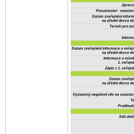
Zpraco
Posuzovatel - soustav
Datum zveřejnění infor
na úřední desce do
Termín pro zas
Inform
Datum zveřejnění informace o veřej
na úřední desce do
Informace o místě
1. veřejn
Zápis z 1. veřejn
Datum zveřejn
na úřední desce do
Významný negativní vliv na soustav
Te
Prodlouže
Stát do