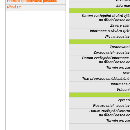
Text oz
Přehled zpracovatelů posudků
Informa
Přihlásit
Datum zveřejnění závěrů zjiš
na úřední desce do
Závěry zjišť
Informace o závěru zjišť
Vliv na sousta
Zpracovate
Zpracovatel - soustav
Datum zveřejnění informace
na úřední desce do
Termín pro zas
Text
Text přepracované/doplněn
Informace 
Vrácení
Zpraco
Posuzovatel - soustav
Datum zveřejnění infor
na úřední desce do
Termín pro zas