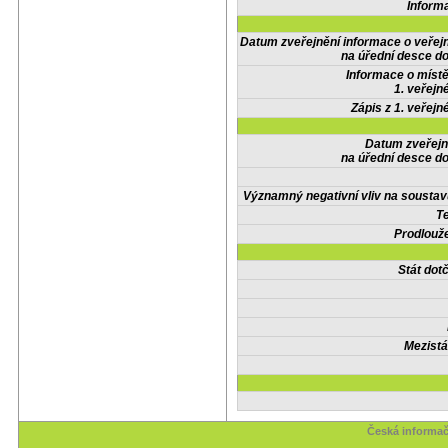
Inform
Datum zveřejnění informace o veřej
na úřední desce do
Informace o místě
1. veřejn
Zápis z 1. veřejn
Datum zveřejn
na úřední desce do
Významný negativní vliv na soustav
Te
Prodlouže
Stát do
Mezistá
Česká informač