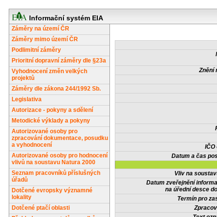
Informační systém EIA
Záměry na území ČR
Záměry mimo území ČR
Podlimitní záměry
Prioritní dopravní záměry dle §23a
Znění 
Vyhodnocení změn velkých
projektů
Záměry dle zákona 244/1992 Sb.
Legislativa
Autorizace - pokyny a sdělení
Metodické výklady a pokyny
Autorizované osoby pro
zpracování dokumentace, posudku
a vyhodnocení
IČO
Autorizované osoby pro hodnocení
Datum a čas pos
vlivů na soustavu Natura 2000
Seznam pracovníků příslušných
Vliv na sousta
úřadů
Datum zveřejnění inform
na úřední desce do
Dotčené evropsky významné
lokality
Termín pro zas
Dotčené ptačí oblasti
Zpracov