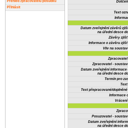
Přehled zpracovatelů posudků
Dotčené
Přihlásit
Text oz
Informa
Datum zveřejnění závěrů zjiš
na úřední desce do
Závěry zjišť
Informace o závěru zjišť
Vliv na sousta
Zpracovate
Zpracovatel - soustav
Datum zveřejnění informace
na úřední desce do
Termín pro zas
Text
Text přepracované/doplněn
Informace 
Vrácení
Zpraco
Posuzovatel - soustav
Datum zveřejnění infor
na úřední desce do