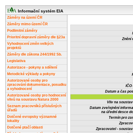
Informační systém EIA
Záměry na území ČR
Záměry mimo území ČR
Podlimitní záměry
Prioritní dopravní záměry dle §23a
Znění 
Vyhodnocení změn velkých
projektů
Záměry dle zákona 244/1992 Sb.
Legislativa
Autorizace - pokyny a sdělení
Metodické výklady a pokyny
Autorizované osoby pro
zpracování dokumentace, posudku
IČO
a vyhodnocení
Datum a čas pos
Autorizované osoby pro hodnocení
vlivů na soustavu Natura 2000
Vliv na sousta
Seznam pracovníků příslušných
Datum zveřejnění inform
úřadů
na úřední desce do
Dotčené evropsky významné
Termín pro zas
lokality
Zpracov
Dotčené ptačí oblasti
Zpracovatel - soustav