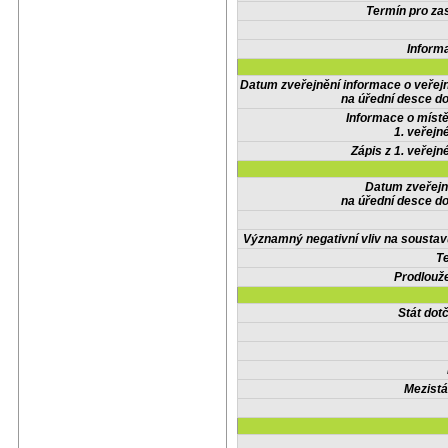
Termín pro zas
Inform
Datum zveřejnění informace o veřej
na úřední desce do
Informace o místě
1. veřejn
Zápis z 1. veřejn
Datum zveřejn
na úřední desce do
Významný negativní vliv na soustav
Te
Prodlouže
Stát do
Mezistá