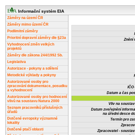
Informační systém EIA
Záměry na území ČR
Záměry mimo území ČR
Podlimitní záměry
Prioritní dopravní záměry dle §23a
Znění 
Vyhodnocení změn velkých
projektů
Záměry dle zákona 244/1992 Sb.
Legislativa
Autorizace - pokyny a sdělení
Metodické výklady a pokyny
Autorizované osoby pro
zpracování dokumentace, posudku
IČO
a vyhodnocení
Datum a čas pos
Autorizované osoby pro hodnocení
vlivů na soustavu Natura 2000
Vliv na sousta
Seznam pracovníků příslušných
Datum zveřejnění inform
úřadů
na úřední desce do
Dotčené evropsky významné
Termín pro zas
lokality
Zpracov
Dotčené ptačí oblasti
Zpracovatel - soustav