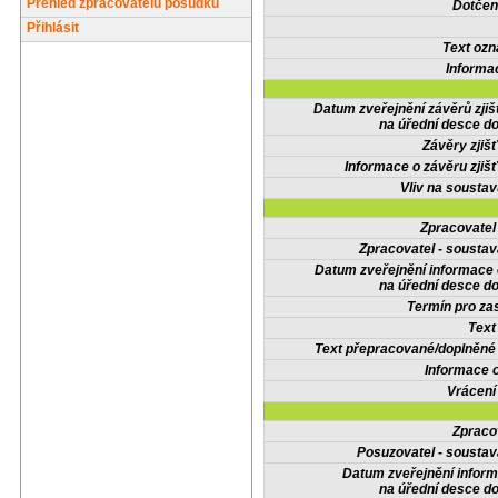
Přehled zpracovatelů posudků
Dotčené
Přihlásit
Text oz
Informa
Datum zveřejnění závěrů zjiš
na úřední desce do
Závěry zjišť
Informace o závěru zjišť
Vliv na sousta
Zpracovate
Zpracovatel - soustav
Datum zveřejnění informace
na úřední desce do
Termín pro zas
Text
Text přepracované/doplněn
Informace 
Vrácení
Zpraco
Posuzovatel - soustav
Datum zveřejnění infor
na úřední desce do