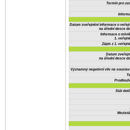
Termín pro zas
Inform
Datum zveřejnění informace o veřej
na úřední desce do
Informace o místě
1. veřejn
Zápis z 1. veřejn
Datum zveřejn
na úřední desce do
Významný negativní vliv na soustav
Te
Prodlouže
Stát do
Mezistá