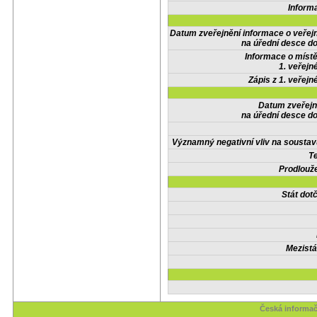
Inform
Datum zveřejnění informace o veřej
na úřední desce do
Informace o místě
1. veřejn
Zápis z 1. veřejn
Datum zveřejn
na úřední desce do
Významný negativní vliv na soustav
Te
Prodlouže
Stát do
Mezistá
Česká informač