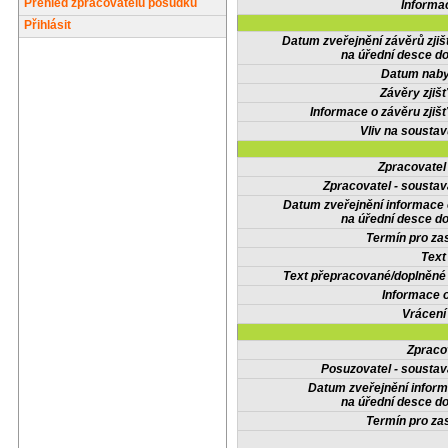
Přehled zpracovatelů posudků
Informa
Přihlásit
Datum zveřejnění závěrů zjiš
na úřední desce do
Datum nabyt
Závěry zjišť
Informace o závěru zjišť
Vliv na sousta
Zpracovate
Zpracovatel - soustav
Datum zveřejnění informace
na úřední desce do
Termín pro zas
Text
Text přepracované/doplněn
Informace 
Vrácení
Zpraco
Posuzovatel - soustav
Datum zveřejnění infor
na úřední desce do
Termín pro zas