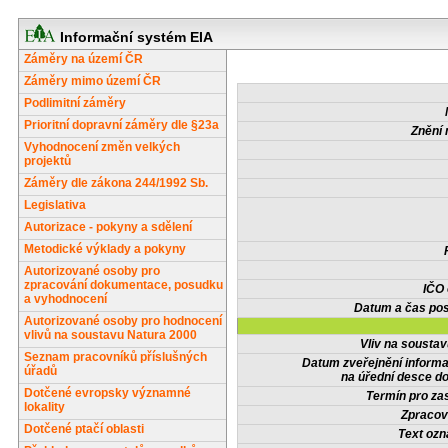
Informační systém EIA
Záměry na území ČR
Záměry mimo území ČR
Podlimitní záměry
Prioritní dopravní záměry dle §23a
Znění 
Vyhodnocení změn velkých
projektů
Záměry dle zákona 244/1992 Sb.
Legislativa
Autorizace - pokyny a sdělení
Metodické výklady a pokyny
Autorizované osoby pro
zpracování dokumentace, posudku
IČO
a vyhodnocení
Datum a čas pos
Autorizované osoby pro hodnocení
vlivů na soustavu Natura 2000
Vliv na sousta
Seznam pracovníků příslušných
Datum zveřejnění inform
úřadů
na úřední desce do
Dotčené evropsky významné
Termín pro zas
lokality
Zpracov
Dotčené ptačí oblasti
Text oz