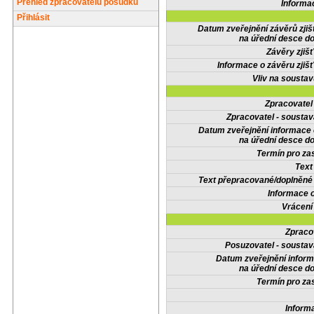
Přehled zpracovatelů posudků
Informa
Přihlásit
Datum zveřejnění závěrů zjiš
na úřední desce do
Závěry zjišť
Informace o závěru zjišť
Vliv na sousta
Zpracovate
Zpracovatel - soustav
Datum zveřejnění informace
na úřední desce do
Termín pro zas
Text
Text přepracované/doplněn
Informace 
Vrácení
Zpraco
Posuzovatel - soustav
Datum zveřejnění infor
na úřední desce do
Termín pro zas
Inform