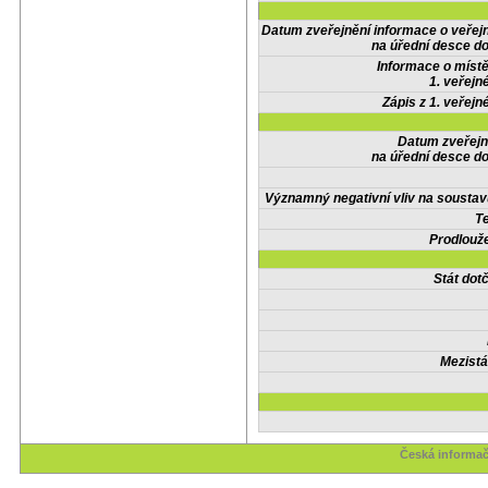
Datum zveřejnění informace o veřej
na úřední desce do
Informace o místě
1. veřejn
Zápis z 1. veřejn
Datum zveřejn
na úřední desce do
Významný negativní vliv na soustav
Te
Prodlouže
Stát do
Mezistá
Česká informač