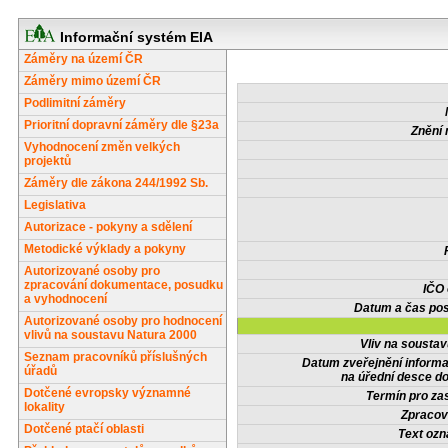
Informační systém EIA
Záměry na území ČR
Záměry mimo území ČR
Podlimitní záměry
Prioritní dopravní záměry dle §23a
Znění 
Vyhodnocení změn velkých
projektů
Záměry dle zákona 244/1992 Sb.
Legislativa
Autorizace - pokyny a sdělení
Metodické výklady a pokyny
Autorizované osoby pro
zpracování dokumentace, posudku
IČO
a vyhodnocení
Datum a čas pos
Autorizované osoby pro hodnocení
vlivů na soustavu Natura 2000
Vliv na sousta
Seznam pracovníků příslušných
Datum zveřejnění inform
úřadů
na úřední desce do
Dotčené evropsky významné
Termín pro zas
lokality
Zpracov
Dotčené ptačí oblasti
Text oz