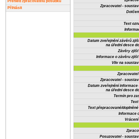
Zpracov
Přehled zpracovatelů posudků
Zpracovatel - soustav
Přihlásit
Dotčené
Text oz
Informa
Datum zveřejnění závěrů zjiš
na úřední desce do
Závěry zjišť
Informace o závěru zjišť
Vliv na sousta
Zpracovate
Zpracovatel - soustav
Datum zveřejnění informace
na úřední desce do
Termín pro zas
Text
Text přepracované/doplněn
Informace 
Vrácení
Zpraco
Posuzovatel - soustav