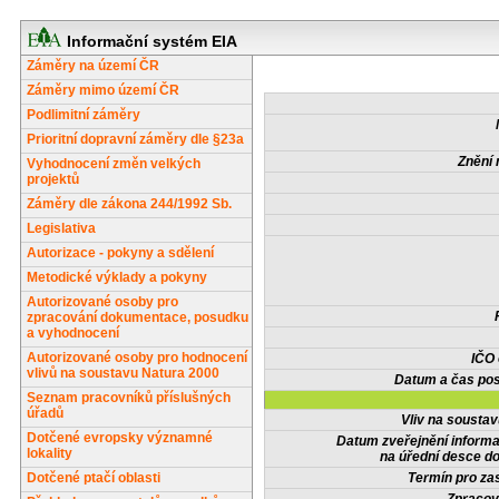
Informační systém EIA
Záměry na území ČR
Záměry mimo území ČR
Podlimitní záměry
Prioritní dopravní záměry dle §23a
Znění 
Vyhodnocení změn velkých
projektů
Záměry dle zákona 244/1992 Sb.
Legislativa
Autorizace - pokyny a sdělení
Metodické výklady a pokyny
Autorizované osoby pro
zpracování dokumentace, posudku
a vyhodnocení
Autorizované osoby pro hodnocení
IČO
vlivů na soustavu Natura 2000
Datum a čas pos
Seznam pracovníků příslušných
úřadů
Vliv na sousta
Dotčené evropsky významné
Datum zveřejnění inform
lokality
na úřední desce do
Dotčené ptačí oblasti
Termín pro zas