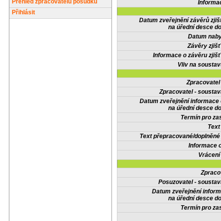
Přehled zpracovatelů posudků
Informa
Přihlásit
Datum zveřejnění závěrů zjiš
na úřední desce do
Datum nabyt
Závěry zjišť
Informace o závěru zjišť
Vliv na sousta
Zpracovate
Zpracovatel - soustav
Datum zveřejnění informace
na úřední desce do
Termín pro zas
Text
Text přepracované/doplněn
Informace 
Vrácení
Zpraco
Posuzovatel - soustav
Datum zveřejnění infor
na úřední desce do
Termín pro zas