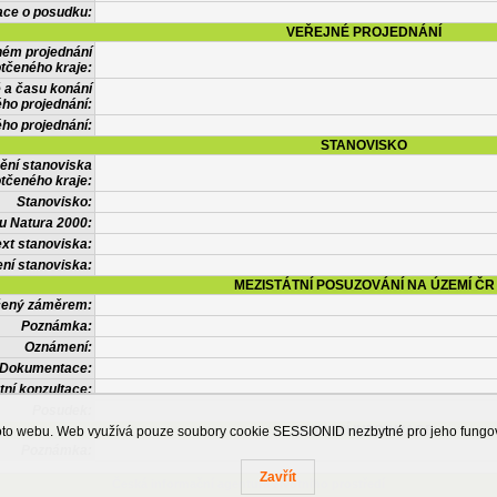
ace o posudku:
VEŘEJNÉ PROJEDNÁNÍ
ném projednání
tčeného kraje:
 a času konání
ého projednání:
ého projednání:
STANOVISKO
ění stanoviska
tčeného kraje:
Stanovisko:
u Natura 2000:
xt stanoviska:
ní stanoviska:
MEZISTÁTNÍ POSUZOVÁNÍ NA ÚZEMÍ ČR
tčený záměrem:
Poznámka:
Oznámení:
Dokumentace:
tní konzultace:
Posudek:
OSTATNÍ INFORMACE
ohoto webu. Web využívá pouze soubory cookie SESSIONID nezbytné pro jeho fung
Poznámka:
Zavřít
Česká informační agentura životního prostředí