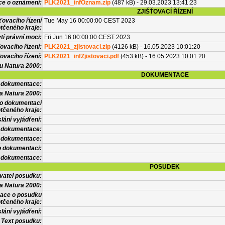
ce o oznámení:
PLK2021_infOznam.zip
(487 kB) - 29.03.2023 13:41:23
ZJIŠŤOVACÍ ŘÍZENÍ
ťovacího řízení
Tue May 16 00:00:00 CEST 2023
tčeného kraje:
í právní moci:
Fri Jun 16 00:00:00 CEST 2023
ovacího řízení:
PLK2021_zjistovaci.zip
(4126 kB) - 16.05.2023 10:01:20
ovacího řízení:
PLK2021_infZjistovaci.pdf
(453 kB) - 16.05.2023 10:01:20
vu Natura 2000:
DOKUMENTACE
l dokumentace:
a Natura 2000:
 o dokumentaci
tčeného kraje:
lání vyjádření:
 dokumentace:
é dokumentace:
o dokumentaci:
 dokumentace:
POSUDEK
vatel posudku:
a Natura 2000:
mace o posudku
tčeného kraje:
lání vyjádření:
Text posudku: