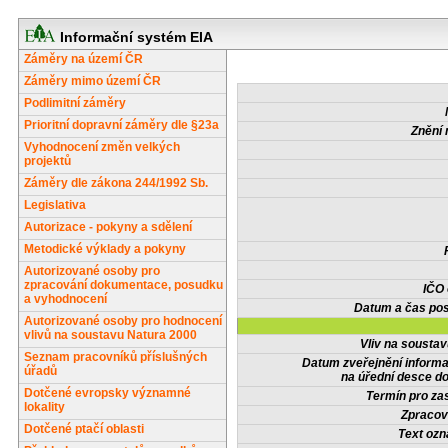
Informační systém EIA
Záměry na území ČR
Záměry mimo území ČR
Podlimitní záměry
Prioritní dopravní záměry dle §23a
Znění 
Vyhodnocení změn velkých
projektů
Záměry dle zákona 244/1992 Sb.
Legislativa
Autorizace - pokyny a sdělení
Metodické výklady a pokyny
Autorizované osoby pro
zpracování dokumentace, posudku
IČO
a vyhodnocení
Datum a čas pos
Autorizované osoby pro hodnocení
vlivů na soustavu Natura 2000
Vliv na sousta
Seznam pracovníků příslušných
Datum zveřejnění inform
úřadů
na úřední desce do
Dotčené evropsky významné
Termín pro zas
lokality
Zpracov
Dotčené ptačí oblasti
Text oz