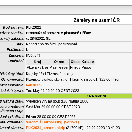
Záměry na území ČR
Kód záměru:
PLK2021
Název záměru:
Prodloužení provozu v pískovně Příšov
novely zákona:
č. 284/2021 Sb.
Stav:
Nepodléhá dalšímu posuzování
Podlimitní:
Ne
Zařazení:
II/56;II/79
Umístění:
Kraj
Okres
Obec
Katastr
Plzeňský kraj
Plzeň-sever
Příšov
Příšov
Příslušný úřad:
Krajský úřad Plzeňského kraje
Oznamovatel:
Plzeňské štěrkopísky, s.r.o., Plzeň-Křimice 61, 322 00 Plzeň
 oznamovatele:
64830322
ledních úprav:
Tue May 16 10:01:20 CEST 2023
OZNÁMENÍ
vu Natura 2000:
Vyloučen vliv na soustavu Natura 2000
ace o oznámení
Wed Mar 29 00:00:00 CEST 2023
tčeného kraje:
lání vyjádření:
Fri Apr 28 00:00:00 CEST 2023
atel oznámení:
Vlachová Barbora Ing. (Vorlová)
námení záměru:
PLK2021_oznameni.zip
(21700 kB) - 29.03.2023 13:41:23