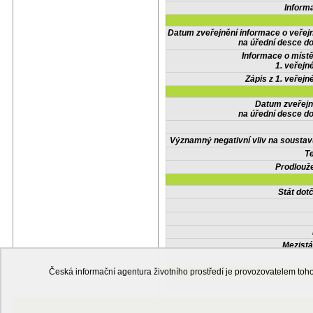
Inform
Datum zveřejnění informace o veřej
na úřední desce do
Informace o místě
1. veřejn
Zápis z 1. veřejn
Datum zveřejn
na úřední desce do
Významný negativní vliv na soustav
Te
Prodlouže
Stát do
Mezistá
Česká informační agentura životního prostředí je provozovatelem t