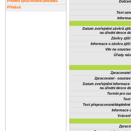
Přehled zpracovatelů posudků
Dotčené
Přihlásit
Text oz
Informa
Datum zveřejnění závěrů zjiš
na úřední desce do
Závěry zjišť
Informace o závěru zjišť
Vliv na sousta
Úřady nás
Zpracovate
Zpracovatel - soustav
Datum zveřejnění informace
na úřední desce do
Termín pro zas
Text
Text přepracované/doplněn
Informace 
Vrácení
Zpraco