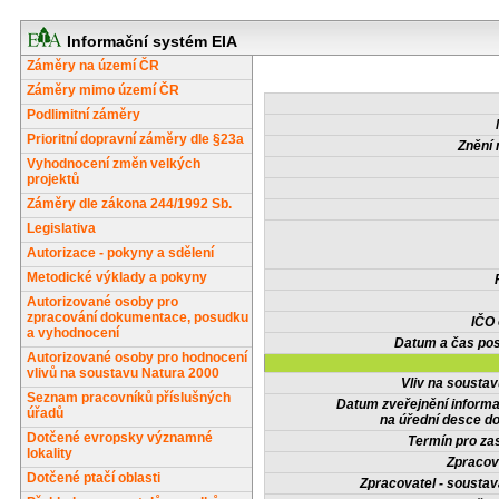
Informační systém EIA
Záměry na území ČR
Záměry mimo území ČR
Podlimitní záměry
Prioritní dopravní záměry dle §23a
Znění 
Vyhodnocení změn velkých
projektů
Záměry dle zákona 244/1992 Sb.
Legislativa
Autorizace - pokyny a sdělení
Metodické výklady a pokyny
Autorizované osoby pro
zpracování dokumentace, posudku
IČO
a vyhodnocení
Datum a čas pos
Autorizované osoby pro hodnocení
vlivů na soustavu Natura 2000
Vliv na sousta
Seznam pracovníků příslušných
Datum zveřejnění inform
úřadů
na úřední desce do
Dotčené evropsky významné
Termín pro zas
lokality
Zpracov
Dotčené ptačí oblasti
Zpracovatel - soustav