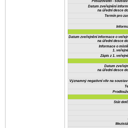
Posuzovatel - soustav
Datum zveřejnění infor
na úřední desce do
Termín pro zas
Inform
Datum zveřejnění informace o veřej
na úřední desce do
Informace o místě
1. veřejn
Zápis z 1. veřejn
Datum zveřejn
na úřední desce do
Významný negativní vliv na soustav
Te
Prodlouže
Stát do
Mezistá