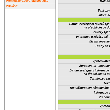
Přehled zpracovatelů posudků
Dotčené
Přihlásit
Text oz
Informa
Datum zveřejnění závěrů zjiš
na úřední desce do
Závěry zjišť
Informace o závěru zjišť
Vliv na sousta
Úřady nás
Zpracovate
Zpracovatel - soustav
Datum zveřejnění informace
na úřední desce do
Termín pro zas
Text
Text přepracované/doplněn
Informace 
Vrácení
Zpraco