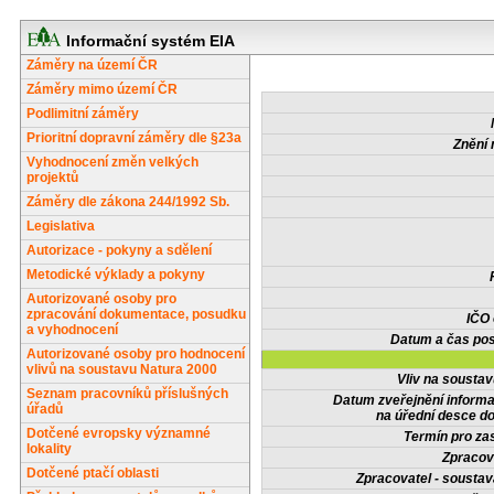
Informační systém EIA
Záměry na území ČR
Záměry mimo území ČR
Podlimitní záměry
Prioritní dopravní záměry dle §23a
Znění 
Vyhodnocení změn velkých
projektů
Záměry dle zákona 244/1992 Sb.
Legislativa
Autorizace - pokyny a sdělení
Metodické výklady a pokyny
Autorizované osoby pro
zpracování dokumentace, posudku
IČO
a vyhodnocení
Datum a čas pos
Autorizované osoby pro hodnocení
vlivů na soustavu Natura 2000
Vliv na sousta
Seznam pracovníků příslušných
Datum zveřejnění inform
úřadů
na úřední desce do
Dotčené evropsky významné
Termín pro zas
lokality
Zpracov
Dotčené ptačí oblasti
Zpracovatel - soustav