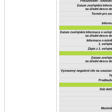
Posuzovatel - soustav
Datum zveřejnění infor
na úřední desce do
Termín pro zas
Inform
Datum zveřejnění informace o veřej
na úřední desce do
Informace o místě
1. veřejn
Zápis z 1. veřejn
Datum zveřejn
na úřední desce do
Významný negativní vliv na soustav
Te
Prodlouže
Stát do
Mezistá