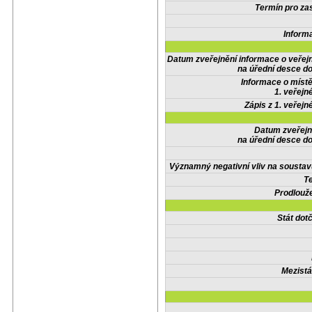
Termín pro zas
Inform
Datum zveřejnění informace o veřej
na úřední desce do
Informace o místě
1. veřejn
Zápis z 1. veřejn
Datum zveřejn
na úřední desce do
Významný negativní vliv na soustav
Te
Prodlouže
Stát do
Mezistá