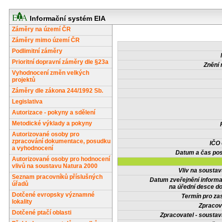
Informační systém EIA
Záměry na území ČR
Záměry mimo území ČR
Podlimitní záměry
Prioritní dopravní záměry dle §23a
Znění 
Vyhodnocení změn velkých
projektů
Záměry dle zákona 244/1992 Sb.
Legislativa
Autorizace - pokyny a sdělení
Metodické výklady a pokyny
Autorizované osoby pro
zpracování dokumentace, posudku
IČO
a vyhodnocení
Datum a čas pos
Autorizované osoby pro hodnocení
vlivů na soustavu Natura 2000
Vliv na sousta
Seznam pracovníků příslušných
Datum zveřejnění inform
úřadů
na úřední desce do
Dotčené evropsky významné
Termín pro zas
lokality
Zpracov
Dotčené ptačí oblasti
Zpracovatel - soustav