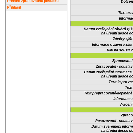
Přehled zpracovatelů posudků
Dotčené
Přihlásit
Text oz
Informa
Datum zveřejnění závěrů zjiš
na úřední desce do
Závěry zjišť
Informace o závěru zjišť
Vliv na sousta
Zpracovate
Zpracovatel - soustav
Datum zveřejnění informace
na úřední desce do
Termín pro zas
Text
Text přepracované/doplněn
Informace 
Vrácení
Zpraco
Posuzovatel - soustav
Datum zveřejnění infor
na úřední desce do