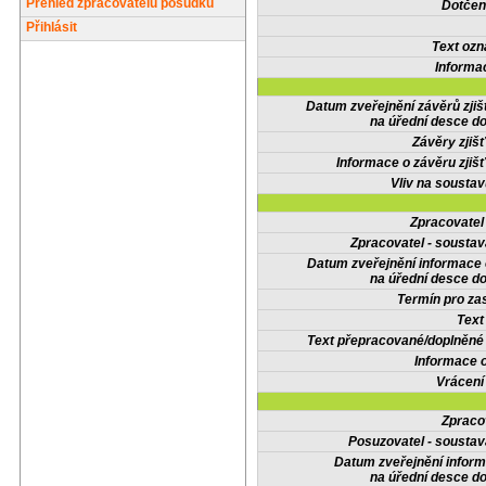
Přehled zpracovatelů posudků
Dotčené
Přihlásit
Text oz
Informa
Datum zveřejnění závěrů zjiš
na úřední desce do
Závěry zjišť
Informace o závěru zjišť
Vliv na sousta
Zpracovate
Zpracovatel - soustav
Datum zveřejnění informace
na úřední desce do
Termín pro zas
Text
Text přepracované/doplněn
Informace 
Vrácení
Zpraco
Posuzovatel - soustav
Datum zveřejnění infor
na úřední desce do