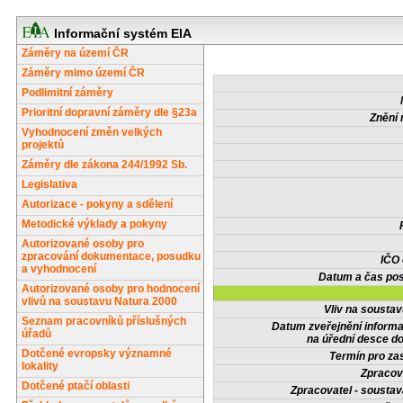
Informační systém EIA
Záměry na území ČR
Záměry mimo území ČR
Podlimitní záměry
Prioritní dopravní záměry dle §23a
Znění 
Vyhodnocení změn velkých
projektů
Záměry dle zákona 244/1992 Sb.
Legislativa
Autorizace - pokyny a sdělení
Metodické výklady a pokyny
Autorizované osoby pro
zpracování dokumentace, posudku
IČO
a vyhodnocení
Datum a čas pos
Autorizované osoby pro hodnocení
vlivů na soustavu Natura 2000
Vliv na sousta
Seznam pracovníků příslušných
Datum zveřejnění inform
úřadů
na úřední desce do
Dotčené evropsky významné
Termín pro zas
lokality
Zpracov
Dotčené ptačí oblasti
Zpracovatel - soustav