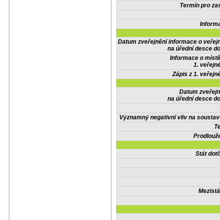
Termín pro zas
Inform
Datum zveřejnění informace o veřej
na úřední desce do
Informace o místě
1. veřejn
Zápis z 1. veřejn
Datum zveřejn
na úřední desce do
Významný negativní vliv na soustav
Te
Prodlouže
Stát do
Mezistá