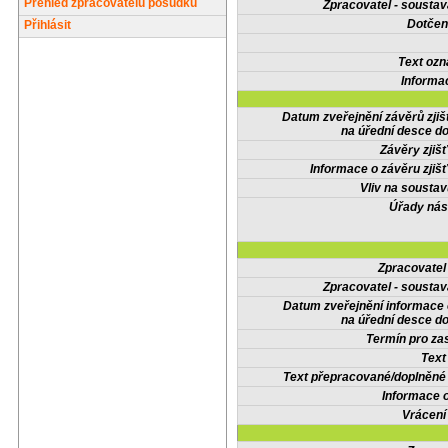
Přehled zpracovatelů posudků
Zpracovatel - soustav
Dotčené
Přihlásit
Text oz
Informa
Datum zveřejnění závěrů zjiš
na úřední desce do
Závěry zjišť
Informace o závěru zjišť
Vliv na sousta
Úřady nás
Zpracovate
Zpracovatel - soustav
Datum zveřejnění informace
na úřední desce do
Termín pro zas
Text
Text přepracované/doplněn
Informace 
Vrácení