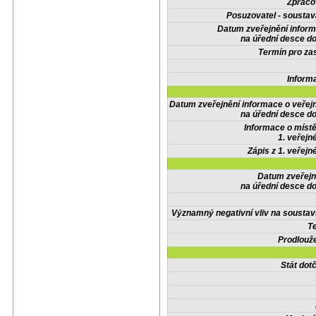
Zpraco
Posuzovatel - soustav
Datum zveřejnění infor
na úřední desce do
Termín pro zas
Inform
Datum zveřejnění informace o veřej
na úřední desce do
Informace o místě
1. veřejn
Zápis z 1. veřejn
Datum zveřejn
na úřední desce do
Významný negativní vliv na soustav
Te
Prodlouže
Stát do