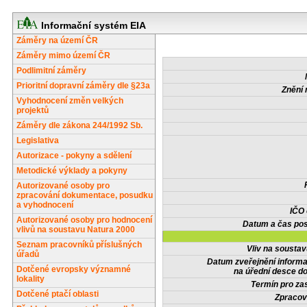
Informační systém EIA
Záměry na území ČR
Záměry mimo území ČR
Podlimitní záměry
Prioritní dopravní záměry dle §23a
Znění 
Vyhodnocení změn velkých
projektů
Záměry dle zákona 244/1992 Sb.
Legislativa
Autorizace - pokyny a sdělení
Metodické výklady a pokyny
Autorizované osoby pro
zpracování dokumentace, posudku
a vyhodnocení
IČO
Autorizované osoby pro hodnocení
Datum a čas pos
vlivů na soustavu Natura 2000
Seznam pracovníků příslušných
Vliv na sousta
úřadů
Datum zveřejnění inform
Dotčené evropsky významné
na úřední desce do
lokality
Termín pro zas
Dotčené ptačí oblasti
Zpracov