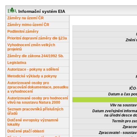
Informační systém EIA
Záměry na území ČR
Záměry mimo území ČR
Podlimitní záměry
Prioritní dopravní záměry dle §23a
Znění 
Vyhodnocení změn velkých
projektů
Záměry dle zákona 244/1992 Sb.
Legislativa
Autorizace - pokyny a sdělení
Metodické výklady a pokyny
Autorizované osoby pro
zpracování dokumentace, posudku
IČO
a vyhodnocení
Datum a čas pos
Autorizované osoby pro hodnocení
vlivů na soustavu Natura 2000
Vliv na sousta
Seznam pracovníků příslušných
Datum zveřejnění inform
úřadů
na úřední desce do
Dotčené evropsky významné
Termín pro zas
lokality
Zpracov
Dotčené ptačí oblasti
Zpracovatel - soustav