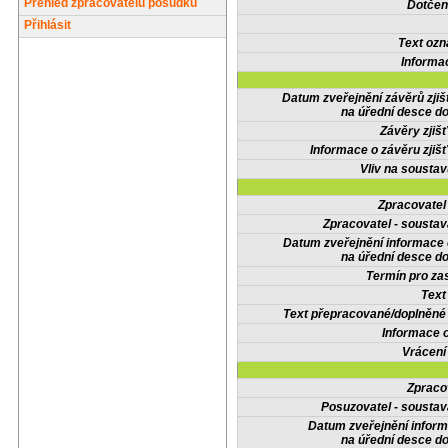
Přehled zpracovatelů posudků
Dotčené
Přihlásit
Text oz
Informa
Datum zveřejnění závěrů zjiš
na úřední desce do
Závěry zjišť
Informace o závěru zjišť
Vliv na sousta
Zpracovate
Zpracovatel - soustav
Datum zveřejnění informace
na úřední desce do
Termín pro zas
Text
Text přepracované/doplněn
Informace 
Vrácení
Zpraco
Posuzovatel - soustav
Datum zveřejnění infor
na úřední desce do