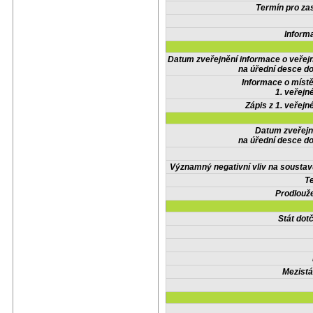
Termín pro zas
Inform
Datum zveřejnění informace o veřej
na úřední desce do
Informace o místě
1. veřejn
Zápis z 1. veřejn
Datum zveřejn
na úřední desce do
Významný negativní vliv na soustav
Te
Prodlouže
Stát do
Mezistá