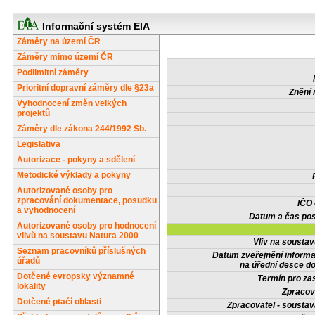
Informační systém EIA
Záměry na území ČR
Záměry mimo území ČR
Podlimitní záměry
Prioritní dopravní záměry dle §23a
Znění 
Vyhodnocení změn velkých
projektů
Záměry dle zákona 244/1992 Sb.
Legislativa
Autorizace - pokyny a sdělení
Metodické výklady a pokyny
Autorizované osoby pro
zpracování dokumentace, posudku
IČO
a vyhodnocení
Datum a čas pos
Autorizované osoby pro hodnocení
vlivů na soustavu Natura 2000
Vliv na sousta
Seznam pracovníků příslušných
Datum zveřejnění inform
úřadů
na úřední desce do
Dotčené evropsky významné
Termín pro zas
lokality
Zpracov
Dotčené ptačí oblasti
Zpracovatel - soustav