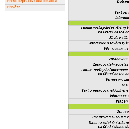
Přehled zpracovatelů posudků
Dotčené
Přihlásit
Text oz
Informa
Datum zveřejnění závěrů zjiš
na úřední desce do
Závěry zjišť
Informace o závěru zjišť
Vliv na sousta
Zpracovate
Zpracovatel - soustav
Datum zveřejnění informace
na úřední desce do
Termín pro zas
Text
Text přepracované/doplněn
Informace 
Vrácení
Zpraco
Posuzovatel - soustav
Datum zveřejnění infor
na úřední desce do