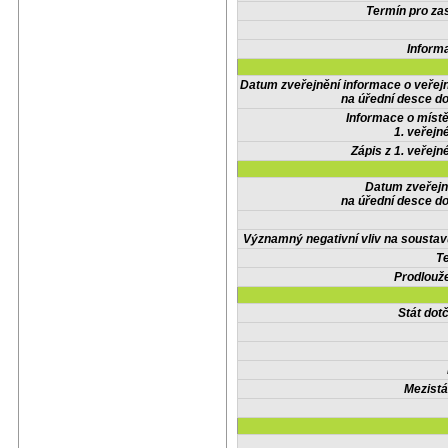
Termín pro zas
Inform
Datum zveřejnění informace o veřej
na úřední desce do
Informace o místě
1. veřejn
Zápis z 1. veřejn
Datum zveřejn
na úřední desce do
Významný negativní vliv na soustav
Te
Prodlouže
Stát do
Mezistá