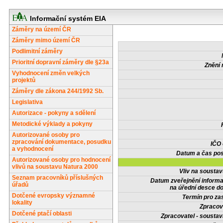
Informační systém EIA
Záměry na území ČR
Záměry mimo území ČR
Podlimitní záměry
Prioritní dopravní záměry dle §23a
Znění 
Vyhodnocení změn velkých
projektů
Záměry dle zákona 244/1992 Sb.
Legislativa
Autorizace - pokyny a sdělení
Metodické výklady a pokyny
Autorizované osoby pro
zpracování dokumentace, posudku
IČO
a vyhodnocení
Datum a čas pos
Autorizované osoby pro hodnocení
vlivů na soustavu Natura 2000
Vliv na sousta
Seznam pracovníků příslušných
Datum zveřejnění inform
úřadů
na úřední desce do
Dotčené evropsky významné
Termín pro zas
lokality
Zpracov
Dotčené ptačí oblasti
Zpracovatel - soustav