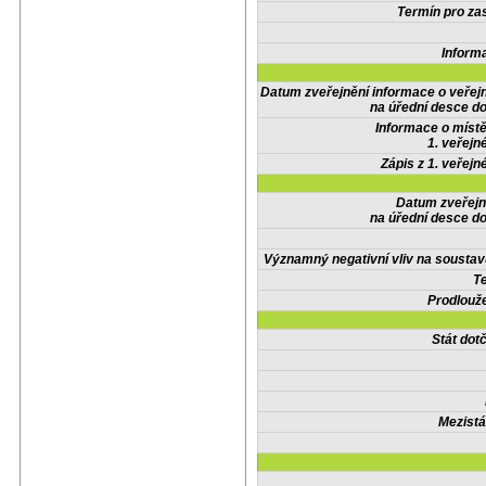
Termín pro zas
Inform
Datum zveřejnění informace o veřej
na úřední desce do
Informace o místě
1. veřejn
Zápis z 1. veřejn
Datum zveřejn
na úřední desce do
Významný negativní vliv na soustav
Te
Prodlouže
Stát do
Mezistá