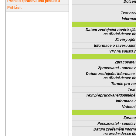
Přehled zpracovatelů posudků
Dotčené
Přihlásit
Text oz
Informa
Datum zveřejnění závěrů zjiš
na úřední desce do
Závěry zjišť
Informace o závěru zjišť
Vliv na sousta
Zpracovate
Zpracovatel - soustav
Datum zveřejnění informace
na úřední desce do
Termín pro zas
Text
Text přepracované/doplněn
Informace 
Vrácení
Zpraco
Posuzovatel - soustav
Datum zveřejnění infor
na úřední desce do