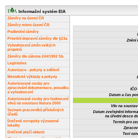
Informační systém EIA
Záměry na území ČR
Záměry mimo území ČR
Podlimitní záměry
Prioritní dopravní záměry dle §23a
Znění 
Vyhodnocení změn velkých
projektů
Záměry dle zákona 244/1992 Sb.
Legislativa
Autorizace - pokyny a sdělení
Metodické výklady a pokyny
Autorizované osoby pro
zpracování dokumentace, posudku
IČO
a vyhodnocení
Datum a čas pos
Autorizované osoby pro hodnocení
vlivů na soustavu Natura 2000
Vliv na sousta
Seznam pracovníků příslušných
Datum zveřejnění inform
úřadů
na úřední desce do
Dotčené evropsky významné
Termín pro zas
lokality
Zpracov
Dotčené ptačí oblasti
Text oz