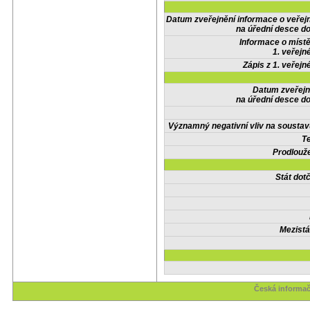
Datum zveřejnění informace o veřej
na úřední desce do
Informace o místě
1. veřejn
Zápis z 1. veřejn
Datum zveřejn
na úřední desce do
Významný negativní vliv na soustav
Te
Prodlouže
Stát do
Mezistá
Česká informač