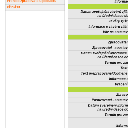
Přehled zpracovatelů posudků
Informa
Přihlásit
Datum zveřejnění závěrů zjiš
na úřední desce do
Závěry zjišť
Informace o závěru zjišť
Vliv na sousta
Zpracovate
Zpracovatel - soustav
Datum zveřejnění informace
na úřední desce do
Termín pro zas
Text
Text přepracované/doplněn
Informace 
Vrácení
Zpraco
Posuzovatel - soustav
Datum zveřejnění infor
na úřední desce do
Termín pro zas
Inform