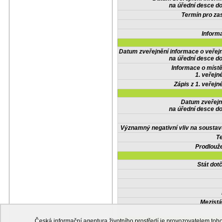
na úřední desce do
Termín pro zas
Inform
Datum zveřejnění informace o veřej
na úřední desce do
Informace o místě
1. veřejn
Zápis z 1. veřejn
Datum zveřejn
na úřední desce do
Významný negativní vliv na soustav
Te
Prodlouže
Stát do
Mezistá
Česká informační agentura životního prostředí je provozovatelem t