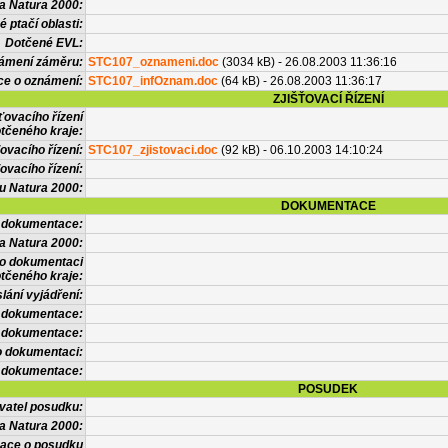
a Natura 2000:
 ptačí oblasti:
Dotčené EVL:
námení záměru:
STC107_oznameni.doc
(3034 kB) - 26.08.2003 11:36:16
ce o oznámení:
STC107_infOznam.doc
(64 kB) - 26.08.2003 11:36:17
ZJIŠŤOVACÍ ŘÍZENÍ
ťovacího řízení
tčeného kraje:
ovacího řízení:
STC107_zjistovaci.doc
(92 kB) - 06.10.2003 14:10:24
ovacího řízení:
vu Natura 2000:
DOKUMENTACE
l dokumentace:
a Natura 2000:
 o dokumentaci
tčeného kraje:
lání vyjádření:
 dokumentace:
é dokumentace:
o dokumentaci:
 dokumentace:
POSUDEK
vatel posudku:
a Natura 2000:
mace o posudku