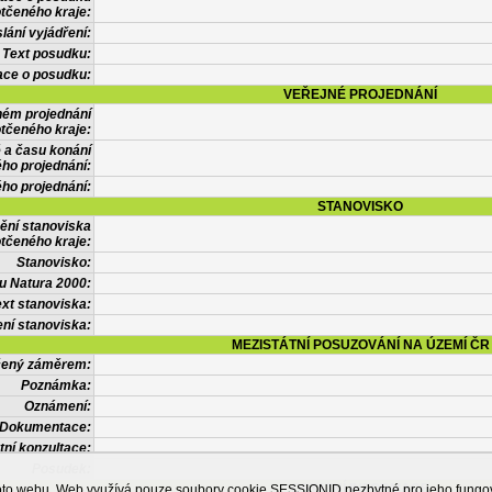
tčeného kraje:
lání vyjádření:
Text posudku:
ace o posudku:
VEŘEJNÉ PROJEDNÁNÍ
ném projednání
tčeného kraje:
 a času konání
ého projednání:
ého projednání:
STANOVISKO
ění stanoviska
tčeného kraje:
Stanovisko:
u Natura 2000:
xt stanoviska:
ní stanoviska:
MEZISTÁTNÍ POSUZOVÁNÍ NA ÚZEMÍ ČR
tčený záměrem:
Poznámka:
Oznámení:
Dokumentace:
tní konzultace:
Posudek:
OSTATNÍ INFORMACE
ohoto webu. Web využívá pouze soubory cookie SESSIONID nezbytné pro jeho fung