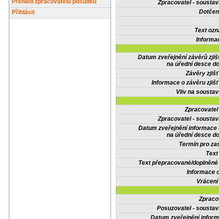
Přehled zpracovatelů posudků
Zpracovatel - soustav
Dotčené
Přihlásit
Text oz
Informa
Datum zveřejnění závěrů zjiš
na úřední desce do
Závěry zjišť
Informace o závěru zjišť
Vliv na sousta
Zpracovate
Zpracovatel - soustav
Datum zveřejnění informace
na úřední desce do
Termín pro zas
Text
Text přepracované/doplněn
Informace 
Vrácení
Zpraco
Posuzovatel - soustav
Datum zveřejnění infor