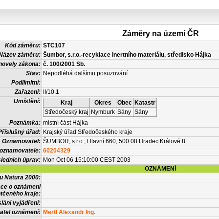
Záměry na území ČR
Kód záměru:
STC107
Název záměru:
Šumbor, s.r.o.-recyklace inertního materiálu, středisko Hájka
novely zákona:
č. 100/2001 Sb.
Stav:
Nepodléhá dalšímu posuzování
Podlimitní:
Zařazení:
II/10.1
Umístění:
Kraj
Okres
Obec
Katastr
Středočeský kraj
Nymburk
Sány
Sány
Poznámka:
místní část Hájka
Příslušný úřad:
Krajský úřad Středočeského kraje
Oznamovatel:
ŠUMBOR, s.r.o.; Hlavní 660, 500 08 Hradec Králové 8
 oznamovatele:
60204329
ledních úprav:
Mon Oct 06 15:10:00 CEST 2003
OZNÁMENÍ
vu Natura 2000:
ace o oznámení
tčeného kraje:
lání vyjádření:
atel oznámení:
Mertl Alexandr Ing.