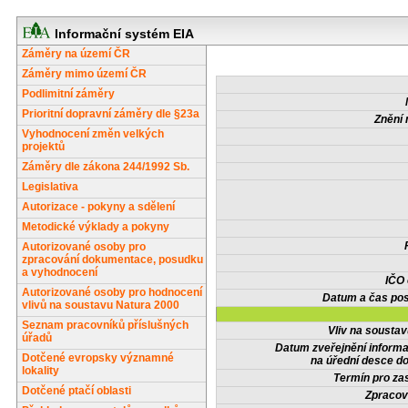
Informační systém EIA
Záměry na území ČR
Záměry mimo území ČR
Podlimitní záměry
Prioritní dopravní záměry dle §23a
Znění 
Vyhodnocení změn velkých
projektů
Záměry dle zákona 244/1992 Sb.
Legislativa
Autorizace - pokyny a sdělení
Metodické výklady a pokyny
Autorizované osoby pro
zpracování dokumentace, posudku
a vyhodnocení
IČO
Autorizované osoby pro hodnocení
Datum a čas pos
vlivů na soustavu Natura 2000
Seznam pracovníků příslušných
Vliv na sousta
úřadů
Datum zveřejnění inform
Dotčené evropsky významné
na úřední desce do
lokality
Termín pro zas
Dotčené ptačí oblasti
Zpracov