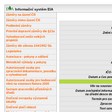
Informační systém EIA
Záměry na území ČR
Záměry mimo území ČR
Podlimitní záměry
Prioritní dopravní záměry dle §23a
Znění 
Vyhodnocení změn velkých
projektů
Záměry dle zákona 244/1992 Sb.
Legislativa
Autorizace - pokyny a sdělení
Metodické výklady a pokyny
Autorizované osoby pro
zpracování dokumentace, posudku
IČO
a vyhodnocení
Datum a čas pos
Autorizované osoby pro hodnocení
vlivů na soustavu Natura 2000
Vliv na sousta
Seznam pracovníků příslušných
Datum zveřejnění inform
úřadů
na úřední desce do
Dotčené evropsky významné
Termín pro zas
lokality
Zpracov
Dotčené ptačí oblasti
Text oz