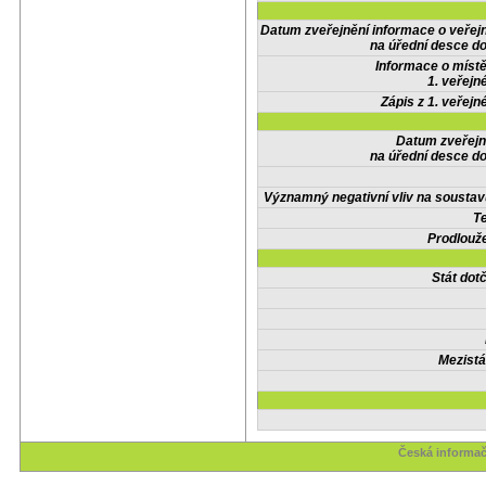
Datum zveřejnění informace o veřej
na úřední desce do
Informace o místě
1. veřejn
Zápis z 1. veřejn
Datum zveřejn
na úřední desce do
Významný negativní vliv na soustav
Te
Prodlouže
Stát do
Mezistá
Česká informač