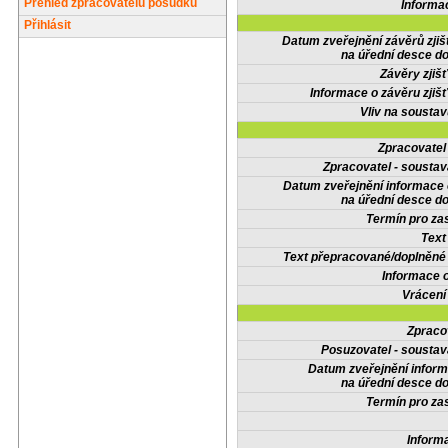
Přehled zpracovatelů posudků
Informa
Přihlásit
Datum zveřejnění závěrů zjiš
na úřední desce do
Závěry zjišť
Informace o závěru zjišť
Vliv na sousta
Zpracovate
Zpracovatel - soustav
Datum zveřejnění informace
na úřední desce do
Termín pro zas
Text
Text přepracované/doplněn
Informace 
Vrácení
Zpraco
Posuzovatel - soustav
Datum zveřejnění infor
na úřední desce do
Termín pro zas
Inform