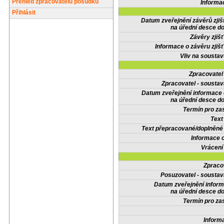
Přehled zpracovatelů posudků
Informa
Přihlásit
Datum zveřejnění závěrů zjiš
na úřední desce do
Závěry zjišť
Informace o závěru zjišť
Vliv na sousta
Zpracovate
Zpracovatel - soustav
Datum zveřejnění informace
na úřední desce do
Termín pro zas
Text
Text přepracované/doplněn
Informace 
Vrácení
Zpraco
Posuzovatel - soustav
Datum zveřejnění infor
na úřední desce do
Termín pro zas
Inform