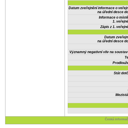
Datum zveřejnění informace o veřej
na úřední desce do
Informace o místě
1. veřejn
Zápis z 1. veřejn
Datum zveřejn
na úřední desce do
Významný negativní vliv na soustav
Te
Prodlouže
Stát do
Mezistá
Česká informač