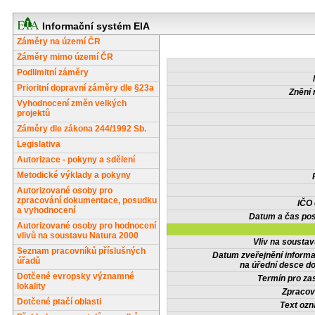
Informační systém EIA
Záměry na území ČR
Záměry mimo území ČR
Podlimitní záměry
Prioritní dopravní záměry dle §23a
Znění 
Vyhodnocení změn velkých
projektů
Záměry dle zákona 244/1992 Sb.
Legislativa
Autorizace - pokyny a sdělení
Metodické výklady a pokyny
Autorizované osoby pro
zpracování dokumentace, posudku
IČO
a vyhodnocení
Datum a čas pos
Autorizované osoby pro hodnocení
vlivů na soustavu Natura 2000
Vliv na sousta
Seznam pracovníků příslušných
Datum zveřejnění inform
úřadů
na úřední desce do
Dotčené evropsky významné
Termín pro zas
lokality
Zpracov
Dotčené ptačí oblasti
Text oz