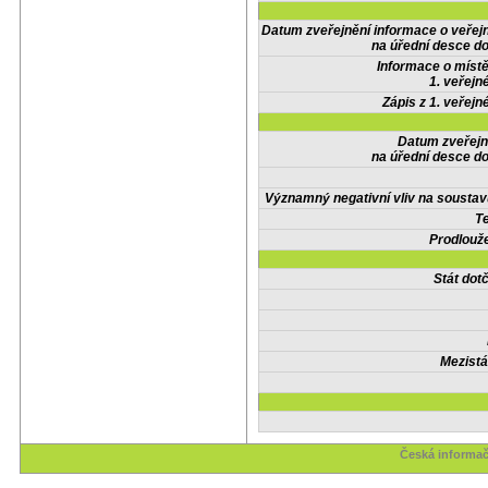
Datum zveřejnění informace o veřej
na úřední desce do
Informace o místě
1. veřejn
Zápis z 1. veřejn
Datum zveřejn
na úřední desce do
Významný negativní vliv na soustav
Te
Prodlouže
Stát do
Mezistá
Česká informač