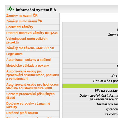
Informační systém EIA
Záměry na území ČR
Záměry mimo území ČR
Podlimitní záměry
Prioritní dopravní záměry dle §23a
Znění 
Vyhodnocení změn velkých
projektů
Záměry dle zákona 244/1992 Sb.
Legislativa
Autorizace - pokyny a sdělení
Metodické výklady a pokyny
Autorizované osoby pro
zpracování dokumentace, posudku
IČO
a vyhodnocení
Datum a čas pos
Autorizované osoby pro hodnocení
vlivů na soustavu Natura 2000
Vliv na sousta
Seznam pracovníků příslušných
Datum zveřejnění inform
úřadů
na úřední desce do
Dotčené evropsky významné
Termín pro zas
lokality
Zpracov
Dotčené ptačí oblasti
Text oz