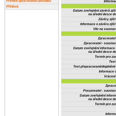
Přehled zpracovatelů posudků
Informa
Přihlásit
Datum zveřejnění závěrů zjiš
na úřední desce do
Závěry zjišť
Informace o závěru zjišť
Vliv na sousta
Zpracovate
Zpracovatel - soustav
Datum zveřejnění informace
na úřední desce do
Termín pro zas
Text
Text přepracované/doplněn
Informace 
Vrácení
Zpraco
Posuzovatel - soustav
Datum zveřejnění infor
na úřední desce do
Termín pro zas
Inform