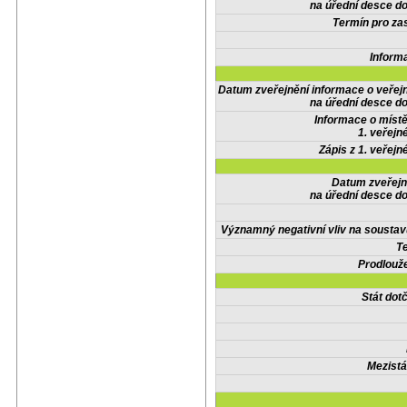
na úřední desce do
Termín pro zas
Inform
Datum zveřejnění informace o veřej
na úřední desce do
Informace o místě
1. veřejn
Zápis z 1. veřejn
Datum zveřejn
na úřední desce do
Významný negativní vliv na soustav
Te
Prodlouže
Stát do
Mezistá