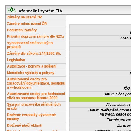
Informační systém EIA
Záměry na území ČR
Záměry mimo území ČR
Podlimitní záměry
Prioritní dopravní záměry dle §23a
Znění 
Vyhodnocení změn velkých
projektů
Záměry dle zákona 244/1992 Sb.
Legislativa
Autorizace - pokyny a sdělení
Metodické výklady a pokyny
Autorizované osoby pro
zpracování dokumentace, posudku
a vyhodnocení
IČO
Autorizované osoby pro hodnocení
Datum a čas pos
vlivů na soustavu Natura 2000
Seznam pracovníků příslušných
Vliv na sousta
úřadů
Datum zveřejnění inform
na úřední desce do
Dotčené evropsky významné
lokality
Termín pro zas
Dotčené ptačí oblasti
Zpracov