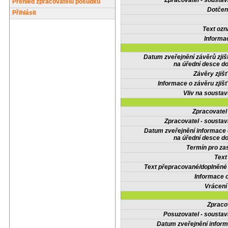
Zpracovatel - soustav
Přehled zpracovatelů posudků
Dotčené
Přihlásit
Text oz
Informa
Datum zveřejnění závěrů zjiš
na úřední desce do
Závěry zjišť
Informace o závěru zjišť
Vliv na sousta
Zpracovate
Zpracovatel - soustav
Datum zveřejnění informace
na úřední desce do
Termín pro zas
Text
Text přepracované/doplněn
Informace 
Vrácení
Zpraco
Posuzovatel - soustav
Datum zveřejnění infor